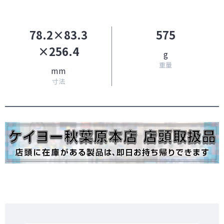
78.2×83.3
575
×256.4
g
重量
mm
寸法