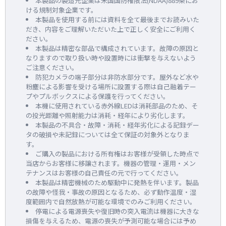
本製品の製造元企業は米国国防権限法(NDAA)889条にお
ける規制対象企業です。
本製品を使用する前には資料を全て最後までお読みいた
だき、内容をご理解いただいた上で正しく安全にご利用く
ださい。
本製品は精密な部品で構成されています。故障の原因と
なりますので取り扱い時や設置時には衝撃を与えないよう
ご注意ください。
防犯カメラの端子部分は非防水部分です。屋外など水や
粉塵による影響を受ける場所に設置する際は自己融着テー
プやプルボックスによる保護を行ってください。
本機に使用されている赤外線LEDは消耗部品のため、そ
の投光距離や照射能力は消耗・経年により劣化します。
本製品の不具合・故障・消耗・経年劣化による記録デー
タの破損や未記録については全て保証の対象外となりま
す。
ご購入の製品における所有権はお客様が受領した時点で
当店からお客様に移譲されます。機器の管理・運用・メン
テナンスはお客様の自己責任の元で行ってください。
本製品は精密機械のため駆動中に発熱を伴います。製品
の故障や怪我・事故の原因となるため、必ず動作温度・湿
度範囲内で自然放熱が可能な環境でのみご利用ください。
停電による電源喪失や復旧時の突入電流は機器に大きな
損傷を与えるため、電源の喪失が予測可能な場合には予め