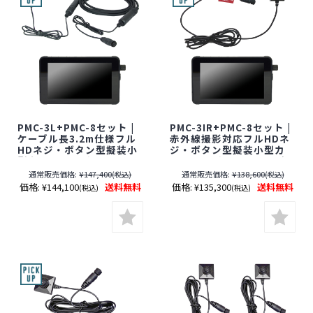
PMC-3L+PMC-8セット |
PMC-3IR+PMC-8セット |
ケーブル長3.2m仕様フル
赤外線撮影対応フルHDネ
HDネジ・ボタン型擬装小
ジ・ボタン型擬装小型カ
型カメラ＆モバイルレコ
メラ＆モバイルレコーダ
ーダーセット【SALE】
ーセット【SALE】【すぐ
通常販売価格:
¥147,400
通常販売価格:
¥138,600
(税込)
(税込)
【すぐ発(即日発送)】【レ
発(即日発送)】【レンズ隠
価格:
¥144,100
送料無料
価格:
¥135,300
送料無料
(税込)
(税込)
ンズ隠しフィルムサービ
しフィルムサービス対象
ス対象品(当社限定)】【サ
品(当社限定)】【サンメカ
ンメカトロニクス】【ス
トロニクス】【スパイカ
パイカメラ】【隠しカメ
メラ】【隠しカメラ】
ラ】[期間：～2026年8月
【期間限定】[期間:～
31日]
2026年8月31日