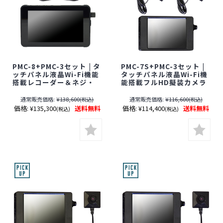
PMC-8+PMC-3セット | タ
PMC-7S+PMC-3セット |
ッチパネル液晶Wi-Fi機能
タッチパネル液晶Wi-Fi機
搭載レコーダー＆ネジ・
能搭載フルHD擬装カメラ
ボタン型カメラセット
2台＆レコーダーセット
【SALE】【すぐ発(即日発
【SALE】【すぐ発(即日発
通常販売価格:
¥138,600
通常販売価格:
¥116,600
(税込)
(税込)
送)】【レンズ隠しフィル
送)】【レンズ隠しフィル
価格:
¥135,300
送料無料
価格:
¥114,400
送料無料
(税込)
(税込)
ムサービス対象品(当社限
ムサービス対象品(当社限
定)】【サンメカトロニク
定)】【サンメカトロニク
ス】【スパイカメラ】
ス】【スパイカメラ】
【隠しカメラ】【期間限
【隠しカメラ】【期間限
定】[期間:～2026年8月31
定】[期間：～2026年8月
日]
31日]