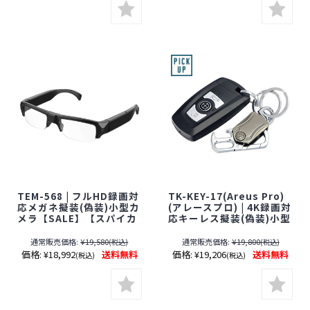
定】[期間：～2026年8月
31日]
TEM-568 | フルHD録画対
TK-KEY-17(Areus Pro)
応メガネ擬装(偽装)小型カ
(アレースプロ) | 4K録画対
メラ【SALE】【スパイカ
応キーレス擬装(偽装)小型
メラ】【隠しカメラ】
カメラ【SALE】【レンズ
【スパイカメラ】【JTC】
隠しフィルムサービス対
通常販売価格:
¥19,580
通常販売価格:
¥19,800
(税込)
(税込)
【期間限定】[期間：2026
象品(当社限定)】【匠ブラ
価格:
¥18,992
送料無料
価格:
¥19,206
送料無料
(税込)
(税込)
年8月1日～8月31日]
ンド】【スパイカメラ】
【隠しカメラ】【期間限
定】[期間：～2026年8月
31日]