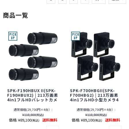
商品一覧
SPK-F190HBUX II(SPK-
SPK-F700HBGII(SPK-
F190HBUX2) | 213万画素
F700HBG2) | 213万画素
4in1フルHDバレットカメ
4in1フルHD小型カメラ4
ラ4台セット【SALE】
台セット【SALE】【防犯
【防犯カメラ】【監視カ
カメラ】【監視カメラ】
通常価格(29,700円×4台）:
通常価格(29,700円×4台）:
メラ】【アナログハイビ
【アナログハイビジョ
¥118,800
¥118,800
(税込)
(税込)
ジョン】【ケイヨーオリ
ン】【ケイヨーオリジナ
価格:
¥89,100
送料無料
価格:
¥89,100
送料無料
(税込)
(税込)
ジナル】【期間限定】[期
ル】【期間限定】[期間：
間：～2026年8月31日]
～8月31日]