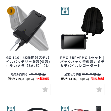
GX-110 | 4K録画対応モバ
PMC-3BP+PMC-8セット |
イルバッテリー擬装(偽装)
バックパック型偽装カメラ
小型カメラ【SALE】【レ
＆モバイルレコーダーセ
ンズ隠しフィルムサービ
ット【SALE】【すぐ発(即
ス対象品(当社限定)】【オ
日発送)】【レンズ隠しフ
通常販売価格:
¥50,600
通常販売価格:
¥149,600
(税込)
(税込)
ンスクエア】【Gexa】
ィルムサービス対象品(当
価格:
¥49,082
送料無料
価格:
¥146,300
送料無料
(税込)
(税込)
【ジイエクサ】【スパイ
社限定)】【サンメカトロ
カメラ】【隠しカメラ】
ニクス】【スパイカメ
【期間限定】[期間：～
ラ】【隠しカメラ】【期
2026年8月31日]
間限定】[期間：～2026年
8月31日]