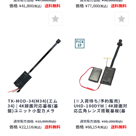
通常販売価格:
¥47,850
通常販売価格:
¥96,800
(税込)
(税込)
ンメカトロニクス】【期
【すぐ発(即日発送)】【サ
価格:
¥41,800
送料無料
価格:
¥77,000
送料無料
(税込)
(税込)
間限定】[期間：～2026年
ンメカトロニクス】【壁
8月31日]
マイク】【期間限定】[期
間：～2026年8月31日]
TK-MOD-34(M34)(エム
(※入荷待ち/予約販売)
34) | 4K録画対応基板(基
UHD-100DYW | 4K録画対
盤)ユニット小型カメラ
応広角レンズ搭載基板(基
【SALE】【レンズ隠しフ
盤)完成ユニット型Wi-Fi
ィルムサービス対象品(当
小型カメラ【SALE】【レ
通常販売価格:
¥22,800
通常販売価格:
¥68,200
(税込)
(税込)
社限定)】【匠ブランド】
ンズ隠しフィルムサービ
価格:
¥22,116
送料無料
価格:
¥66,154
送料無料
(税込)
(税込)
【スパイカメラ】【隠し
ス対象品(当社限定)】【サ
カメラ】【期間限定】[期
ンメカトロニクス】【ス