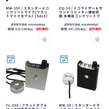
MW-25F | スタンダードコ
EQ-10 | イコライザー＆サ
ンクリートマイク(フラッ
ウンドリミッター機能搭
トマイクモデル)【SALE】
載 多機能コンクリートマ
【すぐ発(即日発送)】【サ
イク【SALE】【すぐ発(即
ンメカトロニクス】【壁
日発送)】【サンメカトロ
通常販売価格:
¥28,050
通常販売価格:
¥52,800
(税込)
(税込)
マイク】【期間限定】[期
ニクス】【壁マイク】
価格:
¥23,100
送料無料
価格:
¥47,300
送料無料
(税込)
(税込)
間：～2026年8月31日]
【期間限定】[期間：～
2026年8月31日]
FL-330 | フラットダブル
MW-25 | スタンダードタ
マイク仕様高感度コンク
イプ コンクリートマイク