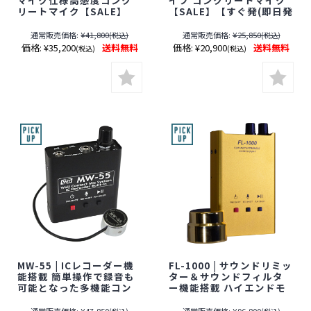
リートマイク【SALE】
【SALE】【すぐ発(即日発
【すぐ発(即日発送)】【サ
送)】【サンメカトロニク
ンメカトロニクス】【コ
ス】【壁マイク】【期間
通常販売価格:
¥41,800
通常販売価格:
¥25,850
(税込)
(税込)
ンクリートマイク】【壁
限定】[期間：～2026年8
価格:
¥35,200
送料無料
価格:
¥20,900
送料無料
(税込)
(税込)
マイク】【期間限定】[期
月31日]
間：～2026年8月31日]
MW-55 | ICレコーダー機
FL-1000 | サウンドリミッ
能搭載 簡単操作で録音も
ター＆サウンドフィルタ
可能となった多機能コン
ー機能搭載 ハイエンドモ
クリートマイク【SALE】
デル 多機能高音質コンク
【すぐ発(即日発送)】【サ
リートマイク【SALE】