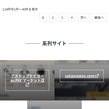
124件中1件～40件を表示
1
2
3
4
次へ
最後へ
系列サイト
アストップケイヨー
catascopoz.com
au PAY マーケット店