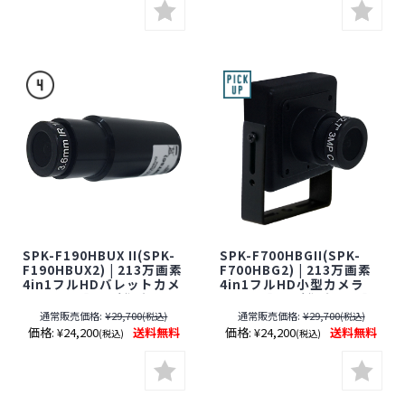
SPK-F190HBUX II(SPK-
SPK-F700HBGII(SPK-
F190HBUX2) | 213万画素
F700HBG2) | 213万画素
4in1フルHDバレットカメ
4in1フルHD小型カメラ
ラ【SALE】【防犯カメ
【SALE】【防犯カメラ】
ラ】【監視カメラ】【ア
【監視カメラ】【アナロ
通常販売価格:
¥29,700
通常販売価格:
¥29,700
(税込)
(税込)
ナログハイビジョン】
グハイビジョン】【ケイ
価格:
¥24,200
送料無料
価格:
¥24,200
送料無料
(税込)
(税込)
【ケイヨーオリジナル】
ヨーオリジナル】【期間
【期間限定】[期間：～
限定】[期間：～2026年8
2026年8月31日]
月31日]