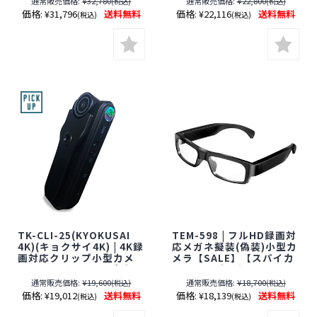
通常販売価格:
¥32,780
通常販売価格:
¥22,800
(税込)
(税込)
パイカメラ 】【隠しカメ
社限定)】【匠ブランド】
価格:
¥31,796
送料無料
価格:
¥22,116
送料無料
(税込)
(税込)
ラ】【期間限定】[期間：
【スパイカメラ】【隠し
～2026年8月31日]
カメラ】【期間限定】[期
間：～2026年8月31日]
TK-CLI-25(KYOKUSAI
TEM-598 | フルHD録画対
4K)(キョクサイ4K) | 4K録
応メガネ擬装(偽装)小型カ
画対応クリップ小型カメ
メラ【SALE】【スパイカ
ラ【SALE】【レンズ隠し
メラ】【隠しカメラ】
フィルムサービス対象品
【スパイカメラ】【JTC】
通常販売価格:
¥19,600
通常販売価格:
¥18,700
(税込)
(税込)
(当社限定)】【匠ブラン
【期間限定】[期間：2026
価格:
¥19,012
送料無料
価格:
¥18,139
送料無料
(税込)
(税込)
ド】【スパイカメラ】
年8月1日～8月31日]
【隠しカメラ】【期間限