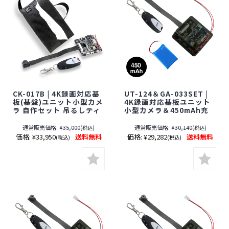
CK-017B | 4K録画対応基
UT-124＆GA-033SET |
板(基盤)ユニット小型カメ
4K録画対応基板ユニット
ラ 自作セット 吊るしティ
小型カメラ＆450mAh充
ッシュケース【SALE】
電池セット【SALE】【レ
【レンズ隠しフィルムサ
ンズ隠しフィルムサービ
通常販売価格:
¥35,000
通常販売価格:
¥30,140
(税込)
(税込)
ービス対象品(当社限定)】
ス対象品(当社限定)】【オ
価格:
¥33,950
送料無料
価格:
¥29,282
送料無料
(税込)
(税込)
【オンスクエア】【スパ
ンスクエア】【スパイダー
イダーズX】【チェンジ】
ズX】【Gexa】【ジイエ
【スパイカメラ】【隠し
クサ】【スパイカメラ】
カメラ】【期間限定】[期
【隠しカメラ】【期間限
間：～2026年8月31日]
定】[期間：～2026年8月
31日]