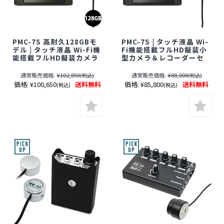
PMC-7S 高耐久128GBモ
PMC-7S | タッチ液晶 Wi-
デル | タッチ液晶 Wi-Fi機
Fi機能搭載フルHD擬装小
能搭載フルHD擬装カメラ
型カメラ＆レコーダーセ
＆レコーダーセット
ット【SALE】【すぐ発(即
【SALE】【すぐ発(即日発
日発送)】【レンズ隠しフ
通常販売価格:
¥102,850
通常販売価格:
¥88,000
(税込)
(税込)
送)】【レンズ隠しフィル
ィルムサービス対象品(当
価格:
¥100,650
送料無料
価格:
¥85,800
送料無料
(税込)
(税込)
ムサービス対象品(当社限
社限定)】【スパイカメ
定)】【サンメカトロニク
ラ】【隠しカメラ】【期
ス】【スパイカメラ】
間限定】[期間：～2026年
【隠しカメラ】【期間限
8月31日]
定】[期間：～2026年8月
31日]