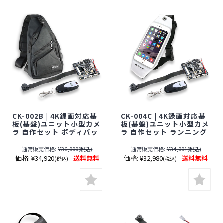
31日]
CK-002B | 4K録画対応基
CK-004C | 4K録画対応基
板(基盤)ユニット小型カメ
板(基盤)ユニット小型カメ
ラ 自作セット ボディバッ
ラ 自作セット ランニング
グ ブラック【SALE】【レ
ポーチ ホワイト【SALE】
ンズ隠しフィルムサービ
【レンズ隠しフィルムサ
通常販売価格:
¥36,000
通常販売価格:
¥34,001
(税込)
(税込)
ス対象品(当社限定)】【オ
ービス対象品(当社限定)】
価格:
¥34,920
送料無料
価格:
¥32,980
送料無料
(税込)
(税込)
ンスクエア】【スパイダー
【オンスクエア】【スパ
ズX】【チェンジ】【スパ
イダーズX】【チェンジ】
イカメラ】【隠しカメ
【スパイカメラ】【隠し
ラ】【期間限定】[期間：
カメラ】【期間限定】[期
～2026年8月31日]
間：～2026年8月31日]