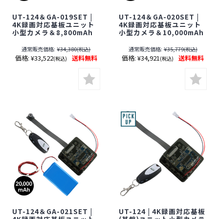
UT-124＆GA-019SET |
UT-124＆GA-020SET |
4K録画対応基板ユニット
4K録画対応基板ユニット
小型カメラ＆8,800mAh
小型カメラ＆10,000mAh
充電池セット【SALE】
充電池セット【SALE】
【レンズ隠しフィルムサ
【レンズ隠しフィルムサ
通常販売価格:
¥34,380
通常販売価格:
¥35,779
(税込)
(税込)
ービス対象品(当社限定)】
ービス対象品(当社限定)】
価格:
¥33,522
送料無料
価格:
¥34,921
送料無料
(税込)
(税込)
【オンスクエア】【スパ
【オンスクエア】【スパ
イダーズX】【Gexa】
イダーズX】【Gexa】
【ジイエクサ】【スパイ
【ジイエクサ】【スパイ
カメラ】【隠しカメラ】
カメラ】【隠しカメラ】
【期間限定】[期間：～
【期間限定】[期間：～
2026年8月31日]
2026年8月31日]
UT-124＆GA-021SET |
UT-124 | 4K録画対応基板
4K録画対応基板ユニット
(基盤)ユニット小型カメラ