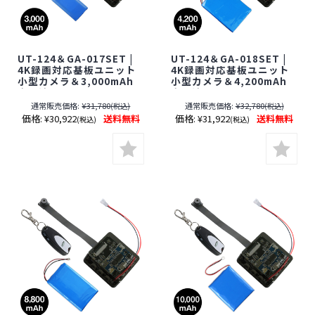
UT-124＆GA-017SET |
UT-124＆GA-018SET |
4K録画対応基板ユニット
4K録画対応基板ユニット
小型カメラ＆3,000mAh
小型カメラ＆4,200mAh
充電池セット【SALE】
充電池セット【SALE】
【レンズ隠しフィルムサ
【レンズ隠しフィルムサ
通常販売価格:
¥31,780
通常販売価格:
¥32,780
(税込)
(税込)
ービス対象品(当社限定)】
ービス対象品(当社限定)】
価格:
¥30,922
送料無料
価格:
¥31,922
送料無料
(税込)
(税込)
【オンスクエア】【スパ
【オンスクエア】【スパ
イダーズX】【Gexa】
イダーズX】【Gexa】
【ジイエクサ】【スパイ
【ジイエクサ】【スパイ
カメラ】【隠しカメラ】
カメラ】【隠しカメラ】
【期間限定】[期間：～
【期間限定】[期間：～
2026年8月31日]
2026年8月31日]