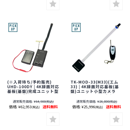
間：～2026年8月31日]
パイカメラ】【隠しカメ
ラ】【期間限定】[期間：
～2026年8月31日]
(※入荷待ち/予約販売)
TK-MOD-33(M33)(エム
UHD-100DY | 4K録画対応
33) | 4K録画対応基板(基
基板(基盤)完成ユニット型
盤)ユニット小型カメラ
Wi-Fi小型カメラ
【SALE】【レンズ隠しフ
【SALE】【すぐ発(即日発
ィルムサービス対象品(当
通常販売価格:
¥64,900
通常販売価格:
¥26,800
(税込)
(税込)
送)】【レンズ隠しフィル
社限定)】【匠ブランド】
価格:
¥62,953
送料無料
価格:
¥25,996
送料無料
(税込)
(税込)
ムサービス対象品(当社限
【スパイカメラ】【隠し
定)】【サンメカトロニク
カメラ】【期間限定】[期
ス】【スパイカメラ】
間：～2026年8月31日]
【隠しカメラ】【期間限
定】[期間：～2026年8月