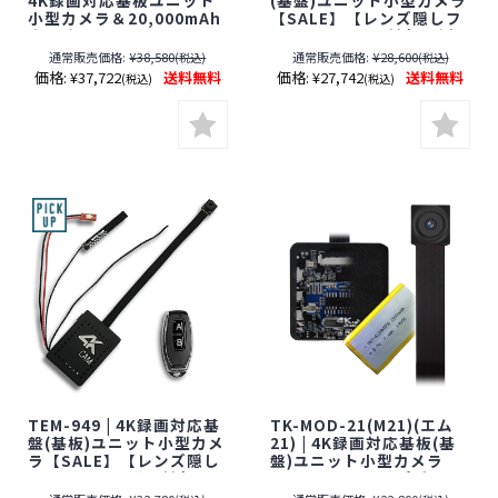
小型カメラ＆20,000mAh
【SALE】【レンズ隠しフ
充電池セット【SALE】
ィルムサービス対象品(当
【レンズ隠しフィルムサ
社限定)】【オンスクエ
通常販売価格:
¥38,580
通常販売価格:
¥28,600
(税込)
(税込)
ービス対象品(当社限定)】
ア】【スパイダーズX】
価格:
¥37,722
送料無料
価格:
¥27,742
送料無料
(税込)
(税込)
【オンスクエア】【スパ
【スパイカメラ】【隠し
イダーズX】【Gexa】
カメラ】【期間限定】[期
【ジイエクサ】【スパイ
間：～2026年8月31日]
カメラ】【隠しカメラ】
【期間限定】[期間：～
2026年8月31日]
TEM-949 | 4K録画対応基
TK-MOD-21(M21)(エム
盤(基板)ユニット小型カメ
21) | 4K録画対応基板(基
ラ【SALE】【レンズ隠し
盤)ユニット小型カメラ
フィルムサービス対象品
【SALE】【レンズ隠しフ
(当社限定)】【JTC】【ス
ィルムサービス対象品(当