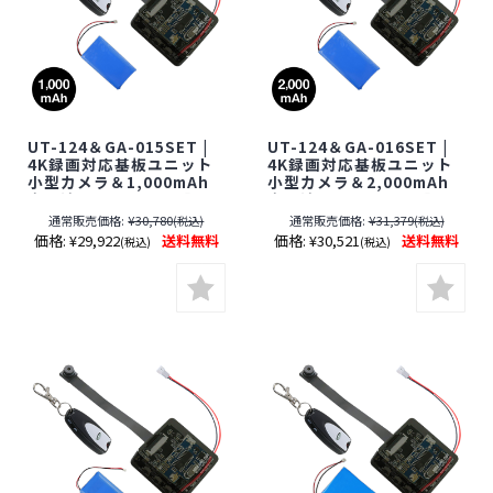
UT-124＆GA-015SET |
UT-124＆GA-016SET |
4K録画対応基板ユニット
4K録画対応基板ユニット
小型カメラ＆1,000mAh
小型カメラ＆2,000mAh
充電池セット【SALE】
充電池セット【SALE】
【レンズ隠しフィルムサ
【レンズ隠しフィルムサ
通常販売価格:
¥30,780
通常販売価格:
¥31,379
(税込)
(税込)
ービス対象品(当社限定)】
ービス対象品(当社限定)】
価格:
¥29,922
送料無料
価格:
¥30,521
送料無料
(税込)
(税込)
【オンスクエア】【スパ
【オンスクエア】【スパ
イダーズX】【Gexa】
イダーズX】【Gexa】
【ジイエクサ】【スパイ
【ジイエクサ】【スパイ
カメラ】【隠しカメラ】
カメラ】【隠しカメラ】
【期間限定】[期間：～
【期間限定】[期間：～
2026年8月31日]
2026年8月31日]