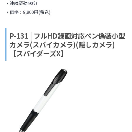
・連続駆動 90分
・価格：9,800円(税込)
P-131 | フルHD録画対応ペン偽装小型
カメラ(スパイカメラ)(隠しカメラ)
【スパイダーズX】