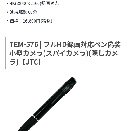
・4K(3840×2160)録画対応
・連続駆動 60分
・価格：16,800円(税込)
TEM-576 | フルHD録画対応ペン偽装
小型カメラ(スパイカメラ)(隠しカメ
ラ)【JTC】