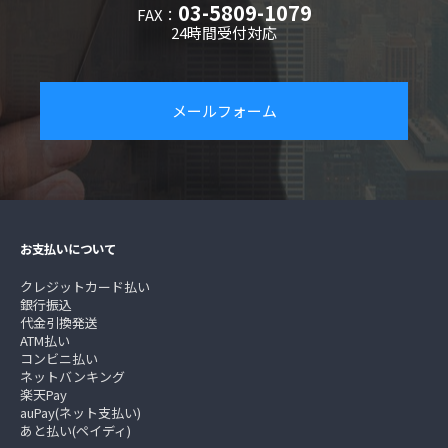
03-5809-1079
FAX：
24時間受付対応
メールフォーム
お支払いについて
クレジットカード払い
銀行振込
代金引換発送
ATM払い
コンビニ払い
ネットバンキング
楽天Pay
auPay(ネット支払い)
あと払い(ペイディ)