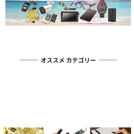
オススメ カテゴリー