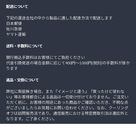
配送について
下記の運送会社の中から製品に適した配達方法で配送します
日本郵便
佐川急便
ヤマト運輸
送料・手数料について
銀行振込手数料はお客様にてご負担ください
代金引換発送の場合金額に応じて400円～1000円(税別)の手数料が掛か
ります
返品・交換について
弊社に瑕疵無き場合、また『イメージと違う』『買ったけど使わな
い』等お客様都合による返品は一切受け付けておりません。ご注文い
ただく前に、お客様の用途にあった商品かご確認いただき、不明な点
がございましたらお気軽にお問い合わせください。なお、クーリング
オフは訪問販売法であり、通信販売における特定商取引法は適応外と
なります。ご了承ください。
Copyright © Keiyo Techno All Rights Reserved.