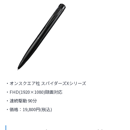
・オンスクエア社
スパイダーズXシリーズ
・FHD(1920×1080)録画対応
・連続駆動 90分
・価格：19,800円(税込)