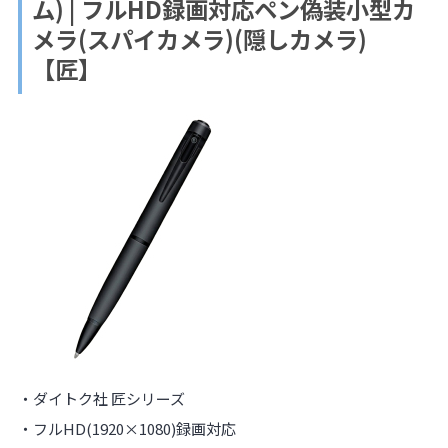
ム) | フルHD録画対応ペン偽装小型カ
メラ(スパイカメラ)(隠しカメラ)
【匠】
・ダイトク社
匠シリーズ
・フルHD(1920×1080)録画対応