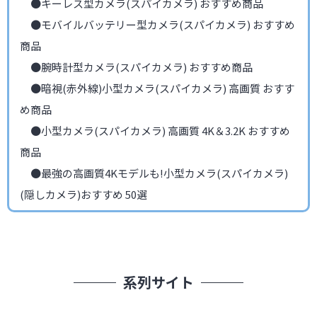
●キーレス型カメラ(スパイカメラ) おすすめ商品
●モバイルバッテリー型カメラ(スパイカメラ) おすすめ
商品
●腕時計型カメラ(スパイカメラ) おすすめ商品
●暗視(赤外線)小型カメラ(スパイカメラ) 高画質 おすす
め商品
●小型カメラ(スパイカメラ) 高画質 4K＆3.2K おすすめ
商品
●最強の高画質4Kモデルも!小型カメラ(スパイカメラ)
(隠しカメラ)おすすめ 50選
系列サイト