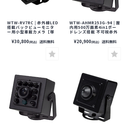
WTW-RV7RC | 赤外線LED
WTW-AHMR253G-94 | 屋
搭載バックビューモニタ
内用500万画素4in1ボー
ー用小型車載カメラ【塚
ドレンズ搭載 不可視赤外
本無線】【防犯カメラ】
線LED小型カメラ【塚本無
【監視カメラ】【セキュ
線】【防犯カメラ】【監
¥30,800
¥20,900
送料無料
送料無料
(税込)
(税込)
リティーカメラ】
視カメラ】【セキュリティ
ーカメラ】