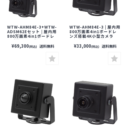
WTW-AHM84E-3+WTW-
WTW-AHM84E-3 | 屋内用
ADSM62Eセット | 屋内用
800万画素4in1ボードレ
800万画素4in1ボードレ
ンズ搭載4K小型カメラ
ンズ搭載4K小型カメラ
【塚本無線】【防犯カメ
+800万画素入力対応カメ
ラ】【監視カメラ】【セ
¥69,300
¥33,000
送料無料
送料無料
(税込)
(税込)
ラ2台用SDカードレコー
キュリティーカメラ】
ダーセット【塚本無線】
【防犯カメラ】【監視カ
メラ】【セキュリティーカ
メラ】