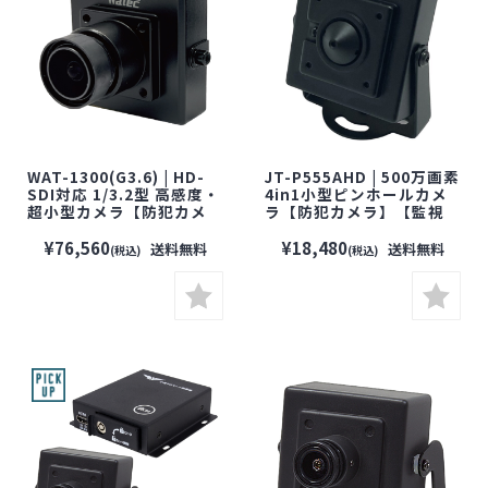
WAT-1300(G3.6) | HD-
JT-P555AHD | 500万画素
SDI対応 1/3.2型 高感度・
4in1小型ピンホールカメ
超小型カメラ【防犯カメ
ラ【防犯カメラ】【監視
ラ】【監視カメラ】【小
カメラ】【セキュリティー
型カメラ】【セキュリティ
カメラ】【小型カメラ】
¥76,560
¥18,480
送料無料
送料無料
(税込)
(税込)
ーカメラ】【WATEC】
【JTC】
【ワテック】