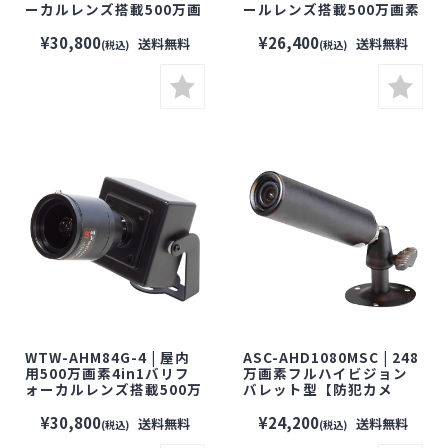
ーカルレンズ搭載500万画
ールレンズ搭載500万画素
素小型カメラ【塚本無
小型カメラ【塚本無線】
線】【防犯カメラ】【監
【防犯カメラ】【監視カ
¥30,800
¥26,400
送料無料
送料無料
(税込)
(税込)
視カメラ】【セキュリティ
メラ】【セキュリティーカ
ーカメラ】
メラ】
WTW-AHM84G-4 | 屋内
ASC-AHD1080MSC | 248
用500万画素4in1バリフ
万画素フルハイビジョン
ォーカルレンズ搭載500万
バレット型【防犯カメ
画素小型カメラ【塚本無
ラ】【監視カメラ】【セ
線】【防犯カメラ】【監
キュリティーカメラ】【小
¥30,800
¥24,200
送料無料
送料無料
(税込)
(税込)
視カメラ】【セキュリティ
型カメラ】【屋外設置対