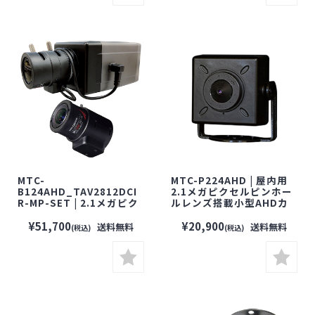
MTC-
MTC-P224AHD | 屋内用
B124AHD_TAV2812DCI
2.1メガピクセルピンホー
R-MP-SET | 2.1メガピク
ルレンズ搭載小型AHDカ
セル ボックス型AHDカメ
メラ【防犯カメラ】【監
ラ＋ 3メガピクセル対応
視カメラ】【セキュリティ
¥51,700
¥20,900
送料無料
送料無料
(税込)
(税込)
DCアイリス式レンズセッ
ーカメラ】
ト【防犯カメラ】【監視
カメラ】【セキュリティー
カメラ】