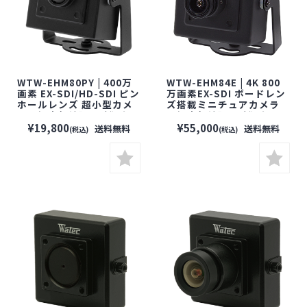
WTW-EHM80PY | 400万
WTW-EHM84E | 4K 800
画素 EX-SDI/HD-SDI ピン
万画素EX-SDI ボードレン
ホールレンズ 超小型カメ
ズ搭載ミニチュアカメラ
ラ【塚本無線】【防犯カ
【塚本無線】【防犯カメ
メラ】【監視カメラ】
ラ】【監視カメラ】【小
¥19,800
¥55,000
送料無料
送料無料
(税込)
(税込)
【セキュリティーカメラ】
型カメラ】【セキュリティ
【屋内用】
ーカメラ】【屋内用】