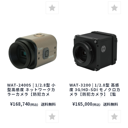
ク】
【ワテック】
WAT-2400S | 1/2.8型 小
WAT-3200 | 1/2.8型 高感
型高感度 ネットワークカ
度 3G/HD-SDI モノクロカ
ラーカメラ【防犯カメ
メラ【防犯カメラ】【監
ラ】【監視カメラ】【小
視カメラ】【小型カメ
型カメラ】【セキュリティ
ラ】【セキュリティーカメ
¥168,740
¥165,000
送料無料
送料無料
(税込)
(税込)
ーカメラ】【WATEC】
ラ】【WATEC】【ワテッ
【ワテック】
ク】