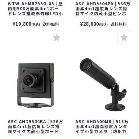
WTW-AHMR253G-85 | 屋
ASC-AHD5504PA | 536万
内用500万画素4in1ボー
画素4in1超広角レンズ搭
ドレンズ搭載赤外線LED小
載マイク内蔵小型ピンホ
型カメラ【塚本無線】
ールカメラ【防犯カメ
【防犯カメラ】【監視カ
ラ】【監視カメラ】【セ
¥19,800
¥28,600
送料無料
送料無料
(税込)
(税込)
メラ】【セキュリティーカ
キュリティーカメラ】【小
メラ】
型カメラ】
ASC-AHD5504BA | 536万
ASC-AHD500MB | 513万
画素4in1超広角レンズ搭
画素4in1超高感度ガンタ
載マイク内蔵小型ボード
イプ小型カメラ【防犯カ
レンズカメラ【防犯カメ
メラ】【監視カメラ】