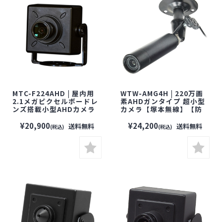
MTC-F224AHD | 屋内用
WTW-AMG4H | 220万画
2.1メガピクセルボードレ
素AHDガンタイプ 超小型
ンズ搭載小型AHDカメラ
カメラ【塚本無線】【防
【防犯カメラ】【監視カ
犯カメラ】【監視カメ
メラ】【セキュリティーカ
ラ】【小型カメラ】【セ
¥20,900
¥24,200
送料無料
送料無料
(税込)
(税込)
メラ】
キュリティーカメラ】【屋
内用】