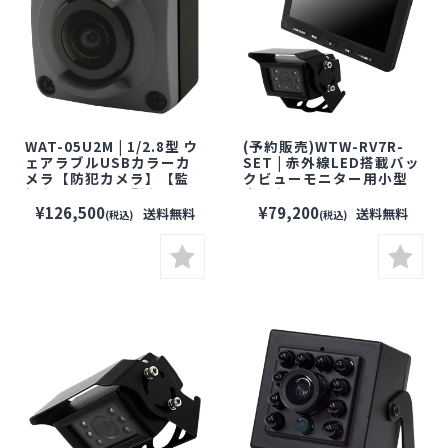
WAT-05U2M | 1/2.8型 ウ
(予約販売)WTW-RV7R-
ェアラブルUSBカラーカ
SET | 赤外線LED搭載バッ
メラ【防犯カメラ】【監
クビューモニター用小型
視カメラ】【小型カメ
車載カメラ＋7インチTFT
ラ】【セキュリティーカメ
モニターセット【塚本無
¥126,500
¥79,200
送料無料
送料無料
(税込)
(税込)
ラ】【WATEC】【ワテッ
線】【防犯カメラ】【監
ク】
視カメラ】【セキュリティ
ーカメラ】