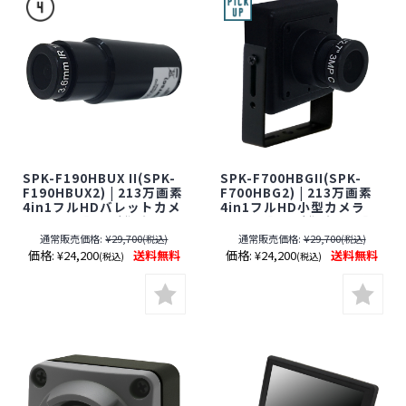
SPK-F190HBUX II(SPK-
SPK-F700HBGII(SPK-
F190HBUX2) | 213万画素
F700HBG2) | 213万画素
4in1フルHDバレットカメ
4in1フルHD小型カメラ
ラ【SALE】【防犯カメ
【SALE】【防犯カメラ】
ラ】【監視カメラ】【ア
【監視カメラ】【アナロ
通常販売価格:
¥29,700
通常販売価格:
¥29,700
(税込)
(税込)
ナログハイビジョン】
グハイビジョン】【ケイ
価格:
¥24,200
送料無料
価格:
¥24,200
送料無料
(税込)
(税込)
【ケイヨーオリジナル】
ヨーオリジナル】【期間
【期間限定】[期間：～
限定】[期間：～2026年8
2026年8月31日]
月31日]