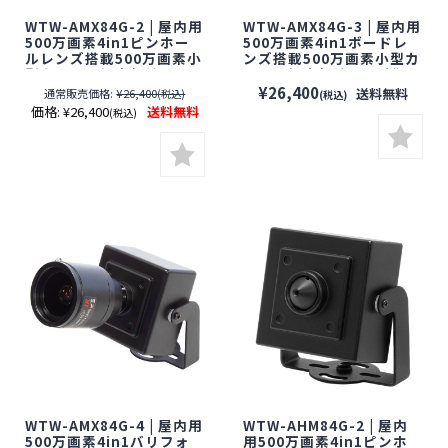
WTW-AMX84G-2 | 屋内用
WTW-AMX84G-3 | 屋内用
500万画素4in1ピンホー
500万画素4in1ボードレ
ルレンズ搭載500万画素小
ンズ搭載500万画素小型カ
型カメラ【塚本無線】
メラ【塚本無線】【防犯
【防犯カメラ】【監視カ
カメラ】【監視カメラ】
¥26,400
送料無料
通常販売価格:
¥26,400
(税込)
(税込)
メラ】【セキュリティーカ
【セキュリティーカメラ】
価格:
¥26,400
送料無料
(税込)
メラ】
WTW-AMX84G-4 | 屋内用
WTW-AHM84G-2 | 屋内
500万画素4in1バリフォ
用500万画素4in1ピンホ