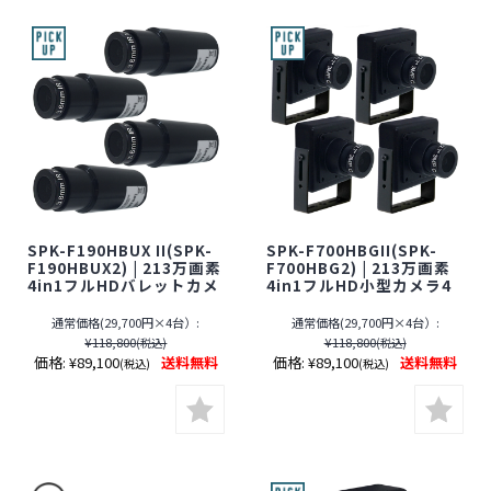
SPK-F190HBUX II(SPK-
SPK-F700HBGII(SPK-
F190HBUX2) | 213万画素
F700HBG2) | 213万画素
4in1フルHDバレットカメ
4in1フルHD小型カメラ4
ラ4台セット【SALE】
台セット【SALE】【防犯
【防犯カメラ】【監視カ
カメラ】【監視カメラ】
通常価格(29,700円×4台）:
通常価格(29,700円×4台）:
メラ】【アナログハイビ
【アナログハイビジョ
¥118,800
¥118,800
(税込)
(税込)
ジョン】【ケイヨーオリ
ン】【ケイヨーオリジナ
価格:
¥89,100
送料無料
価格:
¥89,100
送料無料
(税込)
(税込)
ジナル】【期間限定】[期
ル】【期間限定】[期間：
間：～2026年8月31日]
～8月31日]