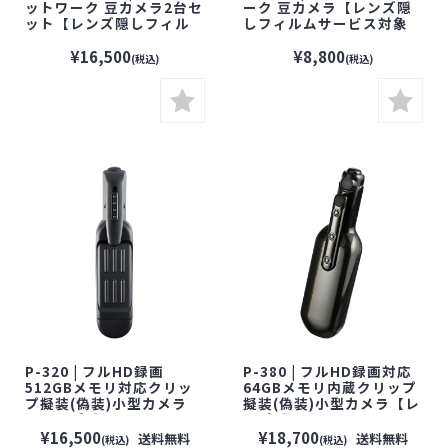
ットワーク 豆カメラ2台セ
ーク 豆カメラ【レンズ隠
ット【レンズ隠しフィル
しフィルムサービス対象
ムサービス対象品(当社限
品(当社限定)】【オンスク
定)】【オンスクエア】
エア】【Gexa】【ジイエ
¥16,500
¥8,800
(税込)
(税込)
【Gexa】【ジイエクサ】
クサ】【スパイカメラ】
【スパイカメラ】【隠し
【隠しカメラ】
カメラ】
P-320 | フルHD録画
P-380 | フルHD録画対応
512GBメモリ対応クリッ
64GBメモリ内蔵クリップ
プ擬装(偽装)小型カメラ
擬装(偽装)小型カメラ【レ
【レンズ隠しフィルムサ
ンズ隠しフィルムサービ
ービス対象品(当社限定)】
ス対象品(当社限定)】【オ
¥16,500
¥18,700
送料無料
送料無料
(税込)
(税込)