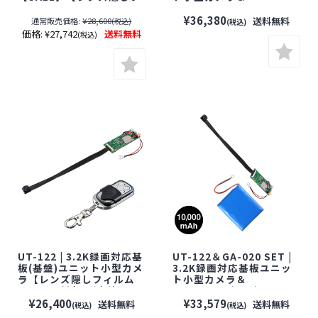
ィルムサービス対象品(当
20000mAh充電池セット
社限定)】【オンスクエ
【レンズ隠しフィルムサ
¥36,380
送料無料
通常販売価格:
¥28,600
(税込)
(税込)
ア】【スパイダーズX】
ービス対象品(当社限定)】
価格:
¥27,742
送料無料
(税込)
【スパイカメラ】【隠し
【オンスクエア】【スパ
カメラ】【期間限定】[期
イダーズX】【Gexa】
間：～2026年8月31日]
【ジイエクサ】【スパイ
カメラ】【隠しカメラ】
UT-122 | 3.2K録画対応基
UT-122＆GA-020 SET |
板(基盤)ユニット小型カメ
3.2K録画対応基板ユニッ
ラ【レンズ隠しフィルム
ト小型カメラ＆
サービス対象品(当社限
10000mAh充電池セット
定)】【オンスクエア】
【レンズ隠しフィルムサ
¥26,400
¥33,579
送料無料
送料無料
(税込)
(税込)
【スパイダーズX】【スパ
ービス対象品(当社限定)】