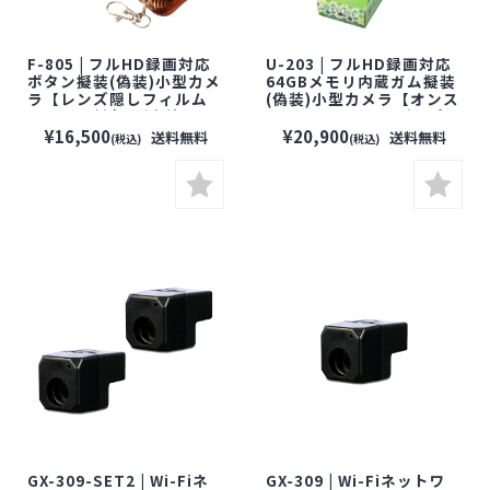
F-805 | フルHD録画対応
U-203 | フルHD録画対応
ボタン擬装(偽装)小型カメ
64GBメモリ内蔵ガム擬装
ラ【レンズ隠しフィルム
(偽装)小型カメラ【オンス
サービス対象品(当社限
クエア】【スパイダーズ
定)】【小型カメラ】【ス
X】【スパイカメラ】【隠
¥16,500
¥20,900
送料無料
送料無料
(税込)
(税込)
パイカメラ】【隠しカメ
しカメラ】
ラ】【オンスクエア】
【スパイダーズX】
GX-309-SET2 | Wi-Fiネ
GX-309 | Wi-Fiネットワ