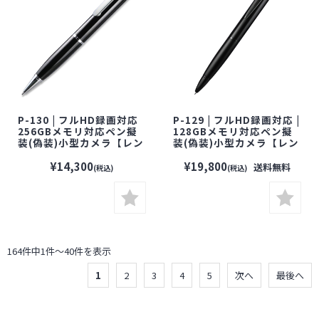
P-130 | フルHD録画対応
P-129 | フルHD録画対応 |
256GBメモリ対応ペン擬
128GBメモリ対応ペン擬
装(偽装)小型カメラ【レン
装(偽装)小型カメラ【レン
ズ隠しフィルムサービス
ズ隠しフィルムサービス
対象品(当社限定)】【オン
対象品(当社限定)】【オン
¥14,300
¥19,800
送料無料
(税込)
(税込)
スクエア】【スパイダーズ
スクエア】【スパイダーズ
X】【スパイカメラ】【隠
X】【スパイカメラ】【隠
しカメラ】
しカメラ】
164件中1件～40件を表示
1
2
3
4
5
次へ
最後へ