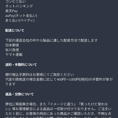
コンビニ払い
ネットバンキング
楽天Pay
auPay(ネット支払い)
あと払い(ペイディ)
配送について
下記の運送会社の中から製品に適した配達方法で配送します
日本郵便
佐川急便
ヤマト運輸
送料・手数料について
銀行振込手数料はお客様にてご負担ください
代金引換発送の場合金額に応じて400円～1000円(税別)の手数料が掛か
ります
返品・交換について
弊社に瑕疵無き場合、また『イメージと違う』『買ったけど使わな
い』等お客様都合による返品は一切受け付けておりません。ご注文い
ただく前に、お客様の用途にあった商品かご確認いただき、不明な点