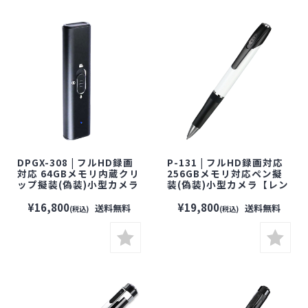
DPGX-308 | フルHD録画
P-131 | フルHD録画対応
対応 64GBメモリ内蔵クリ
256GBメモリ対応ペン擬
ップ擬装(偽装)小型カメラ
装(偽装)小型カメラ【レン
【レンズ隠しフィルムサ
ズ隠しフィルムサービス
ービス対象品(当社限定)】
対象品(当社限定)】【オン
¥16,800
¥19,800
送料無料
送料無料
(税込)
(税込)
【オンスクエア】【スパ
スクエア】【スパイダーズ
イダーズX】【スパイカメ
X】【スパイカメラ】【隠
ラ】【隠しカメラ】
しカメラ】