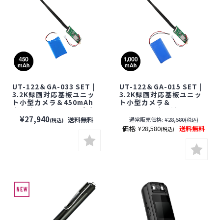
UT-122＆GA-033 SET |
UT-122＆GA-015 SET |
3.2K録画対応基板ユニッ
3.2K録画対応基板ユニッ
ト小型カメラ＆450mAh
ト小型カメラ＆
充電池セット【レンズ隠
1,000mAh充電池セット
しフィルムサービス対象
【レンズ隠しフィルムサ
¥27,940
送料無料
通常販売価格:
¥28,580
(税込)
(税込)
品(当社限定)】【オンスク
ービス対象品(当社限定)】
価格:
¥28,580
送料無料
(税込)
エア】【スパイダーズX】
【オンスクエア】【スパ
【Gexa】【ジイエクサ】
イダーズX】【Gexa】
【スパイカメラ】【隠し
【ジイエクサ】【スパイ
カメラ】
カメラ】