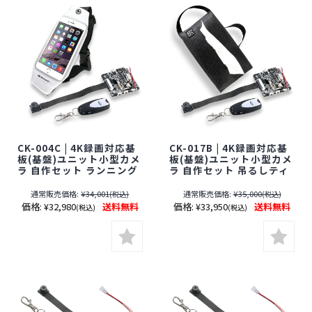
CK-004C | 4K録画対応基
CK-017B | 4K録画対応基
板(基盤)ユニット小型カメ
板(基盤)ユニット小型カメ
ラ 自作セット ランニング
ラ 自作セット 吊るしティ
ポーチ ホワイト【SALE】
ッシュケース【SALE】
【レンズ隠しフィルムサ
【レンズ隠しフィルムサ
通常販売価格:
¥34,001
通常販売価格:
¥35,000
(税込)
(税込)
ービス対象品(当社限定)】
ービス対象品(当社限定)】
価格:
¥32,980
送料無料
価格:
¥33,950
送料無料
(税込)
(税込)
【オンスクエア】【スパ
【オンスクエア】【スパ
イダーズX】【チェンジ】
イダーズX】【チェンジ】
【スパイカメラ】【隠し
【スパイカメラ】【隠し
カメラ】【期間限定】[期
カメラ】【期間限定】[期
間：～2026年8月31日]
間：～2026年8月31日]