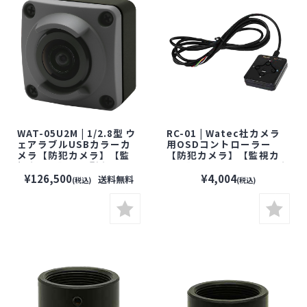
WAT-05U2M | 1/2.8型 ウ
RC-01 | Watec社カメラ
ェアラブルUSBカラーカ
用OSDコントローラー
メラ【防犯カメラ】【監
【防犯カメラ】【監視カ
視カメラ】【小型カメ
メラ】【セキュリティーカ
ラ】【セキュリティーカメ
メラ】【ネットワークカ
¥126,500
¥4,004
送料無料
(税込)
(税込)
ラ】【WATEC】【ワテッ
メラ】【WATEC】【ワテ
ク】
ック】