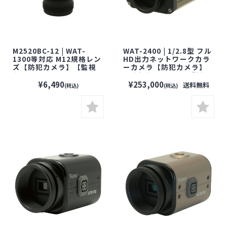
M2520BC-12 | WAT-
WAT-2400 | 1/2.8型 フル
1300等対応 M12規格レン
HD出力ネットワークカラ
ズ【防犯カメラ】【監視
ーカメラ【防犯カメラ】
カメラ】【セキュリティー
【監視カメラ】【小型カ
カメラ】【小型カメラ】
メラ】【セキュリティーカ
¥6,490
¥253,000
送料無料
(税込)
(税込)
【WATEC】【ワテック】
メラ】【WATEC】【ワテ
ック】