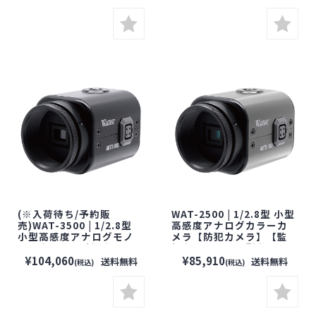
【WATEC】【ワテック】
メラ】【WATEC】【ワテ
ック】
(※入荷待ち/予約販
WAT-2500 | 1/2.8型 小型
売)WAT-3500 | 1/2.8型
高感度アナログカラーカ
小型高感度アナログモノ
メラ【防犯カメラ】【監
クロカメラ【防犯カメ
視カメラ】【小型カメ
ラ】【監視カメラ】【小
ラ】【セキュリティーカメ
¥104,060
¥85,910
送料無料
送料無料
(税込)
(税込)
型カメラ】【セキュリティ
ラ】【WATEC】【ワテッ
ーカメラ】【WATEC】
ク】
【ワテック】