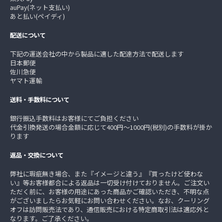
auPay(ネット支払い)
あと払い(ペイディ)
配送について
下記の運送会社の中から製品に適した配達方法で配送します
日本郵便
佐川急便
ヤマト運輸
送料・手数料について
銀行振込手数料はお客様にてご負担ください
代金引換発送の場合金額に応じて400円～1000円(税別)の手数料が掛か
ります
返品・交換について
弊社に瑕疵無き場合、また『イメージと違う』『買ったけど使わな
い』等お客様都合による返品は一切受け付けておりません。ご注文い
ただく前に、お客様の用途にあった商品かご確認いただき、不明な点
がございましたらお気軽にお問い合わせください。なお、クーリング
オフは訪問販売法であり、通信販売における特定商取引法は適応外と
なります。ご了承ください。