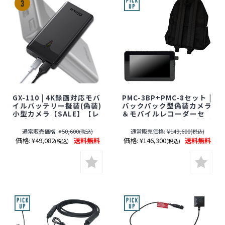
GX-110 | 4K録画対応モバ
PMC-3BP+PMC-8セット |
イルバッテリー擬装(偽装)
バックパック型偽装カメラ
小型カメラ【SALE】【レ
＆モバイルレコーダーセ
ンズ隠しフィルムサービ
ット【SALE】【すぐ発(即
ス対象品(当社限定)】【オ
日発送)】【レンズ隠しフ
通常販売価格:
¥50,600
通常販売価格:
¥149,600
(税込)
(税込)
ンスクエア】【Gexa】
ィルムサービス対象品(当
価格:
¥49,082
送料無料
価格:
¥146,300
送料無料
(税込)
(税込)
【ジイエクサ】【スパイ
社限定)】【サンメカトロ
カメラ】【隠しカメラ】
ニクス】【スパイカメ
【期間限定】[期間：～
ラ】【隠しカメラ】【期
2026年8月31日]
間限定】[期間：～2026年
8月31日]