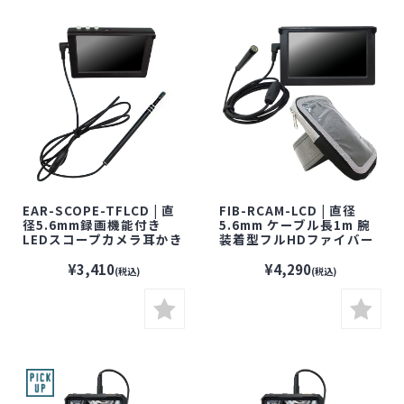
EAR-SCOPE-TFLCD | 直
FIB-RCAM-LCD | 直径
径5.6mm録画機能付き
5.6mm ケーブル長1m 腕
LEDスコープカメラ耳かき
装着型フルHDファイバー
【防水】【ファイバースコ
スコープカメラ【防水】
ープ】【小型カメラ】
【ファイバースコープ】
¥3,410
¥4,290
(税込)
(税込)
【小型カメラ】