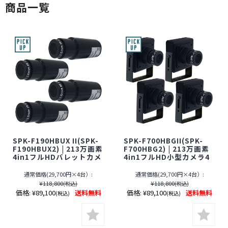
商品一覧
SPK-F190HBUX II(SPK-
SPK-F700HBGII(SPK-
F190HBUX2) | 213万画素
F700HBG2) | 213万画素
4in1フルHDバレットカメ
4in1フルHD小型カメラ4
ラ4台セット【SALE】
台セット【SALE】【防犯
【防犯カメラ】【監視カ
カメラ】【監視カメラ】
通常価格(29,700円×4台）:
通常価格(29,700円×4台）:
メラ】【アナログハイビ
【アナログハイビジョ
¥118,800
¥118,800
(税込)
(税込)
ジョン】【ケイヨーオリ
ン】【ケイヨーオリジナ
価格:
¥89,100
送料無料
価格:
¥89,100
送料無料
(税込)
(税込)
ジナル】【期間限定】[期
ル】【期間限定】[期間：
間：～2026年8月31日]
～8月31日]