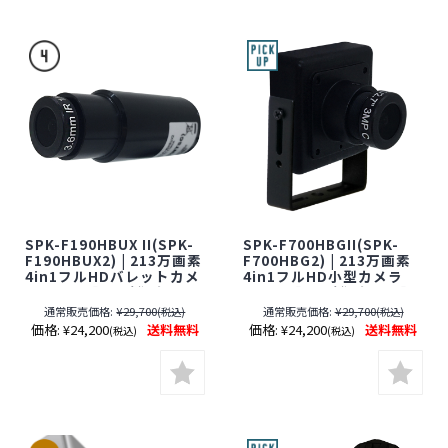
SPK-F190HBUX II(SPK-
SPK-F700HBGII(SPK-
F190HBUX2) | 213万画素
F700HBG2) | 213万画素
4in1フルHDバレットカメ
4in1フルHD小型カメラ
ラ【SALE】【防犯カメ
【SALE】【防犯カメラ】
ラ】【監視カメラ】【ア
【監視カメラ】【アナロ
通常販売価格:
¥29,700
通常販売価格:
¥29,700
(税込)
(税込)
ナログハイビジョン】
グハイビジョン】【ケイ
価格:
¥24,200
送料無料
価格:
¥24,200
送料無料
(税込)
(税込)
【ケイヨーオリジナル】
ヨーオリジナル】【期間
【期間限定】[期間：～
限定】[期間：～2026年8
2026年8月31日]
月31日]