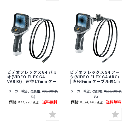
ビデオフレックスG4 バリ
ビデオフレックスG4 アー
オ(VIDEO FLEX G4
ク(VIDEO FLEX G4 ARC)
VARIO) | 直径17mm ケー
| 直径9mm ケーブル長1m
ブル長1.5m 工業用内視鏡
工業用内視鏡【防水】
【防水】【ファイバースコ
【ファイバースコープ】
メーカー希望小売価格:
¥85,800
メーカー希望小売価格:
¥138,600
(税
(税
ープ】【小型カメラ】
【小型カメラ】
込)
込)
【Laserliner】
【Laserliner】
価格:
¥77,220
送料無料
価格:
¥124,740
送料無料
(税込)
(税込)