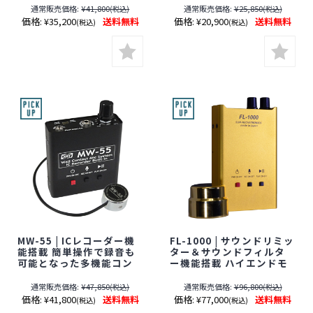
ンメカトロニクス】【コ
ス】【壁マイク】【期間
通常販売価格:
¥41,800
通常販売価格:
¥25,850
(税込)
(税込)
ンクリートマイク】【壁
限定】[期間：～2026年8
価格:
¥35,200
送料無料
価格:
¥20,900
送料無料
(税込)
(税込)
マイク】【期間限定】[期
月31日]
間：～2026年8月31日]
MW-55 | ICレコーダー機
FL-1000 | サウンドリミッ
能搭載 簡単操作で録音も
ター＆サウンドフィルタ
可能となった多機能コン
ー機能搭載 ハイエンドモ
クリートマイク【SALE】
デル 多機能高音質コンク
【すぐ発(即日発送)】【サ
リートマイク【SALE】
通常販売価格:
¥47,850
通常販売価格:
¥96,800
(税込)
(税込)
ンメカトロニクス】【期
【すぐ発(即日発送)】【サ
価格:
¥41,800
送料無料
価格:
¥77,000
送料無料
(税込)
(税込)
間限定】[期間：～2026年
ンメカトロニクス】【壁