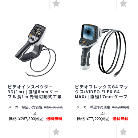
ビデオインスペクター
ビデオフレックスG4 マッ
3D(1m) | 直径6mm ケー
クス(VIDEO FLEX G4
ブル長1m 先端可動式工業
MAX) | 直径17mm ケーブ
用内視鏡【防水】【ファ
ル長1.5m 工業用内視鏡
イバースコープ】【小型カ
【防水】【ファイバースコ
メーカー希望小売価格:
¥297,000
メーカー希望小売価格:
¥85,800
(税
(税
メラ】【Laserliner】
ープ】【小型カメラ】
込)
込)
【Laserliner】
価格:
¥267,300
送料無料
価格:
¥77,220
送料無料
(税込)
(税込)