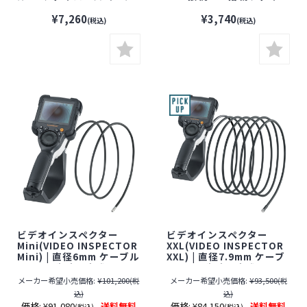
カメラ【防水】【ファイ
バースコープ【防水】【フ
バースコープ】【小型カメ
ァイバースコープ】【小型
¥7,260
¥3,740
(税込)
(税込)
ラ】
カメラ】
ビデオインスペクター
ビデオインスペクター
Mini(VIDEO INSPECTOR
XXL(VIDEO INSPECTOR
Mini) | 直径6mm ケーブル
XXL) | 直径7.9mm ケーブ
長1.5m 先端固定式工業用
ル長5m 先端固定式工業用
内視鏡【防水+防油】【フ
内視鏡【防水+防油】【フ
メーカー希望小売価格:
¥101,200
メーカー希望小売価格:
¥93,500
(税
(税
ァイバースコープ】【小型
ァイバースコープ】【小型
込)
込)
カメラ】【Laserliner】
カメラ】【Laserliner】
価格:
¥91,080
送料無料
価格:
¥84,150
送料無料
(税込)
(税込)