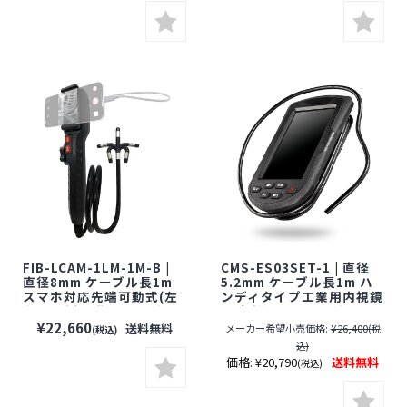
8月31日]
マイク】【期間限定】[期
間：～2026年8月31日]
FIB-LCAM-1LM-1M-B |
CMS-ES03SET-1 | 直径
直径8mm ケーブル長1m
5.2mm ケーブル長1m ハ
スマホ対応先端可動式(左
ンディタイプ工業用内視鏡
右180度)可動ファイバー
【防水】【ファイバースコ
スコープカメラ【防水】
ープ】【小型カメラ】【サ
¥22,660
送料無料
メーカー希望小売価格:
¥26,400
(税
(税込)
【ファイバースコープ】
ンワサプライ】
込)
【小型カメラ】
価格:
¥20,790
送料無料
(税込)