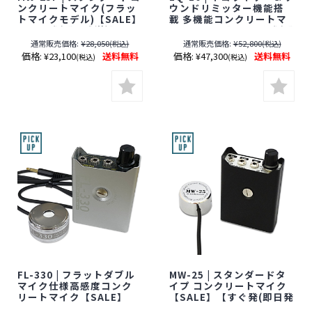
ンクリートマイク(フラッ
ウンドリミッター機能搭
トマイクモデル)【SALE】
載 多機能コンクリートマ
【すぐ発(即日発送)】【サ
イク【SALE】【すぐ発(即
ンメカトロニクス】【壁
日発送)】【サンメカトロ
通常販売価格:
¥28,050
通常販売価格:
¥52,800
(税込)
(税込)
マイク】【期間限定】[期
ニクス】【壁マイク】
価格:
¥23,100
送料無料
価格:
¥47,300
送料無料
(税込)
(税込)
間：～2026年8月31日]
【期間限定】[期間：～
2026年8月31日]
FL-330 | フラットダブル
MW-25 | スタンダードタ
マイク仕様高感度コンク
イプ コンクリートマイク
リートマイク【SALE】
【SALE】【すぐ発(即日発
【すぐ発(即日発送)】【サ
送)】【サンメカトロニク