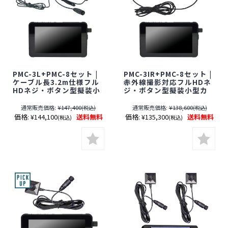
PMC-3L+PMC-8セット |
PMC-3IR+PMC-8セット |
ケーブル長3.2m仕様フル
赤外線撮影対応フルHDネ
HDネジ・ボタン型擬装小
ジ・ボタン型擬装小型カ
型カメラ＆モバイルレコ
メラ＆モバイルレコーダ
ーダーセット【SALE】
ーセット【SALE】【すぐ
通常販売価格:
¥147,400
通常販売価格:
¥138,600
(税込)
(税込)
【すぐ発(即日発送)】【レ
発(即日発送)】【レンズ隠
価格:
¥144,100
送料無料
価格:
¥135,300
送料無料
(税込)
(税込)
ンズ隠しフィルムサービ
しフィルムサービス対象
ス対象品(当社限定)】【サ
品(当社限定)】【サンメカ
ンメカトロニクス】【ス
トロニクス】【スパイカ
パイカメラ】【隠しカメ
メラ】【隠しカメラ】
ラ】[期間：～2026年8月
【期間限定】[期間:～
31日]
2026年8月31日