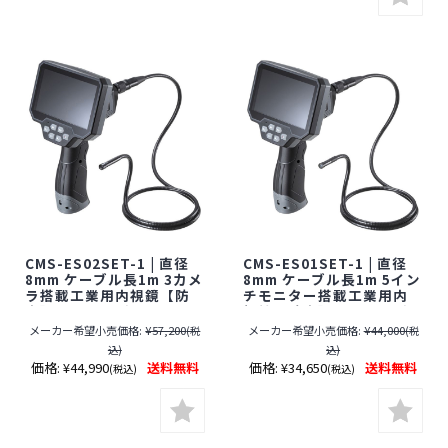
CMS-ES02SET-1 | 直径
CMS-ES01SET-1 | 直径
8mm ケーブル長1m 3カメ
8mm ケーブル長1m 5イン
ラ搭載工業用内視鏡【防
チモニター搭載工業用内
水】【ファイバースコー
視鏡【防水】【ファイバ
プ】【小型カメラ】【サ
ースコープ】【小型カメ
メーカー希望小売価格:
¥57,200
メーカー希望小売価格:
¥44,000
(税
(税
ンワサプライ】
ラ】【サンワサプライ】
込)
込)
価格:
¥44,990
送料無料
価格:
¥34,650
送料無料
(税込)
(税込)