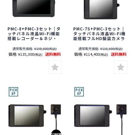
PMC-8+PMC-3セット | タ
PMC-7S+PMC-3セット |
ッチパネル液晶Wi-Fi機能
タッチパネル液晶Wi-Fi機
搭載レコーダー＆ネジ・
能搭載フルHD擬装カメラ
ボタン型カメラセット
2台＆レコーダーセット
【SALE】【すぐ発(即日発
【SALE】【すぐ発(即日発
通常販売価格:
¥138,600
通常販売価格:
¥116,600
(税込)
(税込)
送)】【レンズ隠しフィル
送)】【レンズ隠しフィル
価格:
¥135,300
送料無料
価格:
¥114,400
送料無料
(税込)
(税込)
ムサービス対象品(当社限
ムサービス対象品(当社限
定)】【サンメカトロニク
定)】【サンメカトロニク
ス】【スパイカメラ】
ス】【スパイカメラ】
【隠しカメラ】【期間限
【隠しカメラ】【期間限
定】[期間:～2026年8月31
定】[期間：～2026年8月
日]
31日]