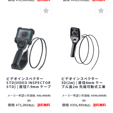
ビデオインスペクター
ビデオインスペクター
STD(VIDEO INSPECTOR
3D(2m) | 直径6mm ケー
STD) | 直径7.9mm ケーブ
ブル長2m 先端可動式工業
ル長1.5m 先端固定式工業
用内視鏡【防水】【ファ
用内視鏡【防水+防油】
イバースコープ】【小型カ
メーカー希望小売価格:
¥81,400
メーカー希望小売価格:
¥396,000
(税
(税
【ファイバースコープ】
メラ】【Laserliner】
込)
込)
【小型カメラ】
価格:
¥73,260
送料無料
価格:
¥356,400
送料無料
(税込)
(税込)
【Laserliner】