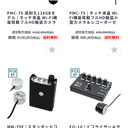
PMC-7S 高耐久128GBモ
PMC-7S | タッチ液晶 Wi-
デル | タッチ液晶 Wi-Fi機
Fi機能搭載フルHD擬装小
能搭載フルHD擬装カメラ
型カメラ＆レコーダーセ
＆レコーダーセット
ット【SALE】【すぐ発(即
【SALE】【すぐ発(即日発
日発送)】【レンズ隠しフ
通常販売価格:
¥102,850
通常販売価格:
¥88,000
(税込)
(税込)
送)】【レンズ隠しフィル
ィルムサービス対象品(当
価格:
¥100,650
送料無料
価格:
¥85,800
送料無料
(税込)
(税込)
ムサービス対象品(当社限
社限定)】【スパイカメ
定)】【サンメカトロニク
ラ】【隠しカメラ】【期
ス】【スパイカメラ】
間限定】[期間：～2026年
【隠しカメラ】【期間限
8月31日]
定】[期間：～2026年8月
31日]
MW-25F | スタンダードコ
EQ-10 | イコライザー＆サ