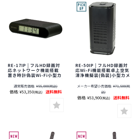
RE-17IP | フルHD録画対
RE-50IP | フルHD録画対
応ネットワーク機能搭載
応Wi-Fi機能搭載卓上空気
置き時計偽装Wi-Fi小型カ
清浄機擬装(偽装)小型カメ
メラ【SALE】【すぐ発(即
ラ【すぐ発(即日発送)】
日発送)】【サンメカトロ
【レンズ隠しフィルムサ
通常販売価格:
¥55,000
メーカー希望小売価格:
¥71,500
(税込)
(税
ニクス】【スパイカメ
ービス対象品(当社限定)】
価格:
¥53,350
送料無料
(税込)
込)
ラ】【隠しカメラ】【期
【サンメカトロニクス】
価格:
¥53,900
送料無料
(税込)
間限定】[期間：2026年8
【スパイカメラ】【隠し
月1日～8月31日]
カメラ】