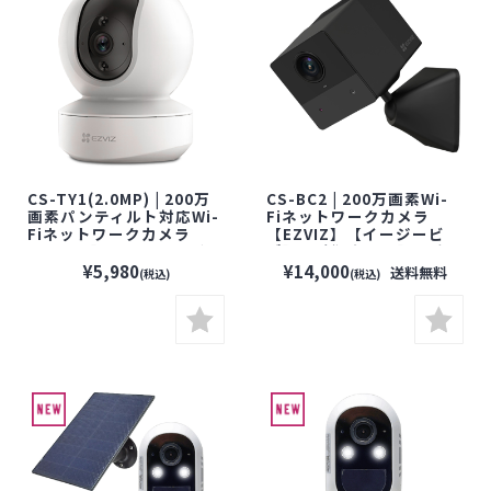
CS-TY1(2.0MP) | 200万
CS-BC2 | 200万画素Wi-
画素パンティルト対応Wi-
Fiネットワークカメラ
Fiネットワークカメラ
【EZVIZ】【イージービ
【EZVIZ】【イージービ
ズ】【防犯カメラ】【監
ズ】【防犯カメラ】【監
視カメラ】【セキュリティ
¥5,980
¥14,000
送料無料
(税込)
(税込)
視カメラ】【セキュリティ
ーカメラ】【見守りカメ
ーカメラ】【見守りカメ
ラ】【配線不要】
ラ】