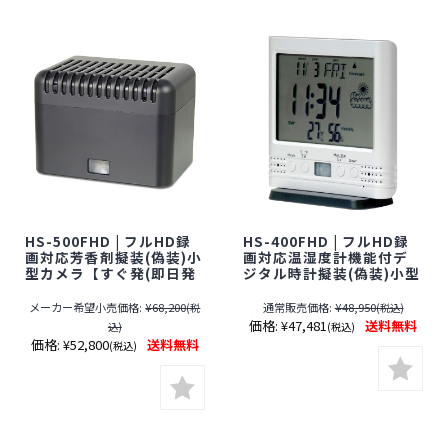
HS-500FHD | フルHD録
HS-400FHD | フルHD録
画対応芳香剤擬装(偽装)小
画対応温湿度計機能付デ
型カメラ【すぐ発(即日発
ジタル時計擬装(偽装)小型
送)】【サンメカトロニク
カメラ【SALE】【すぐ発
ス】【スパイカメラ】
(即日発送)】【防犯カメ
メーカー希望小売価格:
¥68,200
通常販売価格:
¥48,950
(税
(税込)
【小型カメラ】【隠しカ
ラ】【監視カメラ】【セ
価格:
¥47,481
送料無料
込)
(税込)
メラ】
キュリティーカメラ】【小
価格:
¥52,800
送料無料
(税込)
型カメラ】【隠しカメ
ラ】【期間限定】[期間：
2026年8月1日～8月31日]