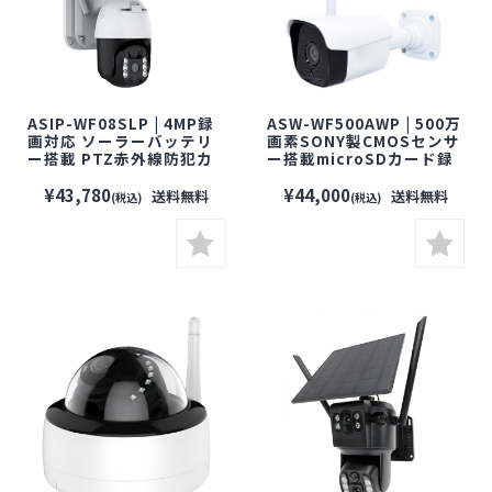
ASIP-WF08SLP | 4MP録
ASW-WF500AWP | 500万
画対応 ソーラーバッテリ
画素SONY製CMOSセンサ
ー搭載 PTZ赤外線防犯カ
ー搭載microSDカード録
メラ【防犯カメラ】【監
画対応防犯カメラ【防犯
視カメラ】【セキュリティ
カメラ】【監視カメラ】
¥43,780
¥44,000
送料無料
送料無料
(税込)
(税込)
ーカメラ】
【セキュリティーカメラ】
【無線】【ワイヤレス】
【配線不要】