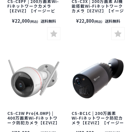
CS-C8PF | 200万画素Wi-
CS-C3X | 200万画素 AI機
Fiネットワークカメラ
能搭載Wi-Fiネットワーク
【EZVIZ】【イージービ
カメラ【EZVIZ】【イージ
ズ】【防犯カメラ】【監
ービズ】【防犯カメラ】
視カメラ】【セキュリティ
【監視カメラ】【セキュ
¥22,000
¥22,800
送料無料
送料無料
(税込)
(税込)
ーカメラ】【見守りカメ
リティーカメラ】【見守り
ラ】【屋外対応】
カメラ】【屋外対応】
CS-C3W Pro(4.0MP) |
CS-BC1C | 200万画素
400万画素Wi-Fiネットワ
Wi-Fiネットワーク防犯カ
ーク防犯カメラ【EZVIZ】
メラ【EZVIZ】【イージー
【イージービズ】【防犯
ビズ】【防犯カメラ】