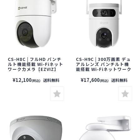
CS-H8C | フルHD パンチ
CS-H9C | 300万画素 デュ
ルト機能搭載 Wi-Fiネット
アルレンズ パンチルト機
ワークカメラ【EZVIZ】
能搭載 Wi-Fiネットワーク
【イージービズ】【防犯
カメラ【EZVIZ】【イージ
カメラ】【監視カメラ】
ービズ】【防犯カメラ】
¥12,100
¥17,600
送料無料
送料無料
(税込)
(税込)
【セキュリティーカメラ】
【監視カメラ】【セキュ
【見守りカメラ】【屋外
リティーカメラ】【見守り
対応】
カメラ】【屋外対応】