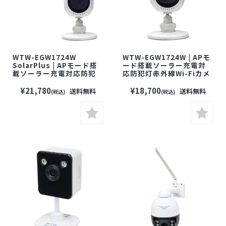
WTW-EGW1724W
WTW-EGW1724W | APモ
SolarPlus | APモード搭
ード搭載ソーラー充電対
載ソーラー充電対応防犯
応防犯灯赤外線Wi-Fiカメ
灯赤外線Wi-Fiカメラ＋軽
ラ【防犯カメラ】【監視
量ソーラーパネルセット
カメラ】【ワイヤレスカ
¥21,780
¥18,700
送料無料
送料無料
(税込)
(税込)
【防犯カメラ】【監視カ
メラ】【Wi-Fiカメラ】
メラ】【ワイヤレスカメ
【塚本無線】【屋外対
ラ】【Wi-Fiカメラ】【塚
応】
本無線】【屋外対応】