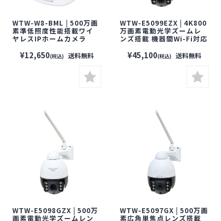
WTW-W8-BML | 500万画
WTW-E5099EZX | 4K800
素準低照度性能搭載ワイ
万画素電動光学ズームレ
ヤレスIPホームカメラ
ンズ搭載 機器間Wi-Fi対応
【防犯カメラ】【監視カ
パンチルト防犯灯カメラ
メラ】【ワイヤレスカメ
【防犯カメラ】【監視カ
¥12,650
¥45,100
送料無料
送料無料
(税込)
(税込)
ラ】【Wi-Fiカメラ】【塚
メラ】【ワイヤレスカメ
本無線】【屋外対応】
ラ】【Wi-Fiカメラ】【塚
本無線】【屋外対応】
WTW-E5098GZX | 500万
WTW-E5097GX | 500万画
画素電動光学ズームレン
素広角単焦点レンズ搭載