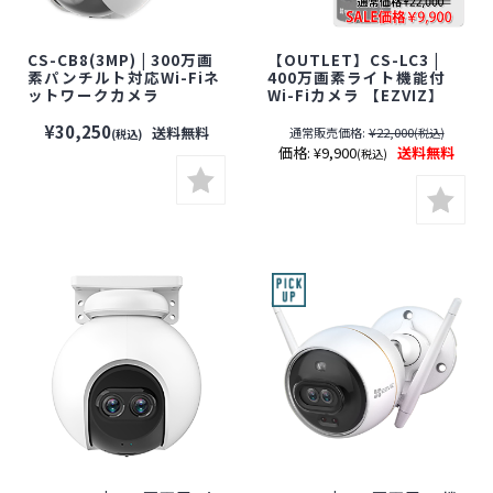
CS-CB8(3MP) | 300万画
【OUTLET】CS-LC3 |
素パンチルト対応Wi-Fiネ
400万画素ライト機能付
ットワークカメラ
Wi-Fiカメラ 【EZVIZ】
【EZVIZ】【イージービ
【イージービズ】【防犯
ズ】【防犯カメラ】【監
カメラ】【監視カメラ】
¥30,250
送料無料
通常販売価格:
¥22,000
(税込)
(税込)
視カメラ】【セキュリティ
【セキュリティーカメラ】
価格:
¥9,900
送料無料
(税込)
ーカメラ】【見守りカメ
【見守りカメラ】
ラ】【配線不要】【屋外
対応】