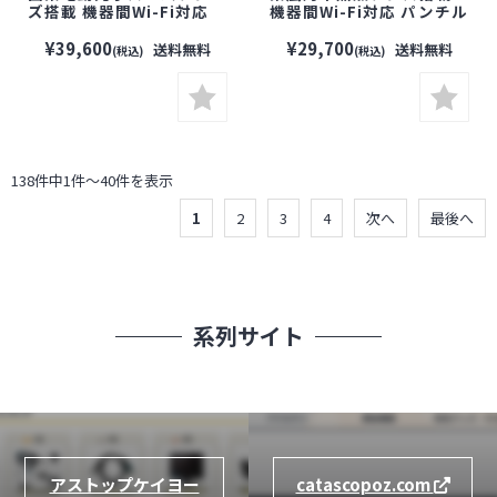
ズ搭載 機器間Wi-Fi対応
機器間Wi-Fi対応 パンチル
パンチルト防犯灯カメラ
ト防犯灯カメラ【防犯カ
【防犯カメラ】【監視カ
メラ】【監視カメラ】
¥39,600
¥29,700
送料無料
送料無料
(税込)
(税込)
メラ】【ワイヤレスカメ
【ワイヤレスカメラ】
ラ】【Wi-Fiカメラ】【塚
【Wi-Fiカメラ】【塚本無
本無線】【屋外対応】
線】【屋外対応】
138件中1件～40件を表示
1
2
3
4
次へ
最後へ
系列サイト
アストップケイヨー
catascopoz.com