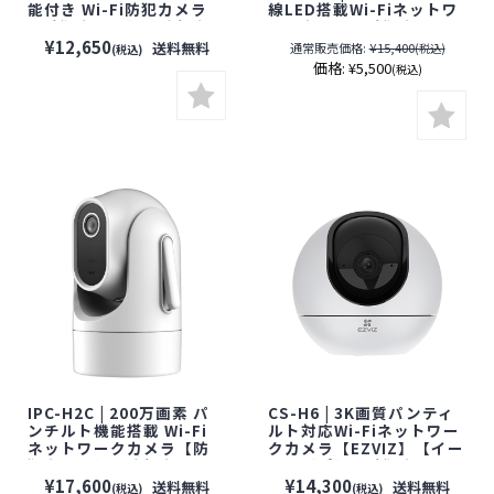
能付き Wi-Fi防犯カメラ
線LED搭載Wi-Fiネットワ
【防犯カメラ】【監視カ
ークカメラ【防犯カメ
メラ】【セキュリティーカ
ラ】【監視カメラ】【セ
¥12,650
送料無料
通常販売価格:
¥15,400
(税込)
(税込)
メラ】【無線】【ワイヤ
キュリティーカメラ】
価格:
¥5,500
(税込)
レス】【配線不要】
IPC-H2C | 200万画素 パ
CS-H6 | 3K画質パンティ
ンチルト機能搭載 Wi-Fi
ルト対応Wi-Fiネットワー
ネットワークカメラ【防
クカメラ【EZVIZ】【イー
犯カメラ】【監視カメ
ジービズ】【防犯カメ
ラ】【セキュリティーカメ
ラ】【監視カメラ】【セ
¥17,600
¥14,300
送料無料
送料無料
(税込)
(税込)