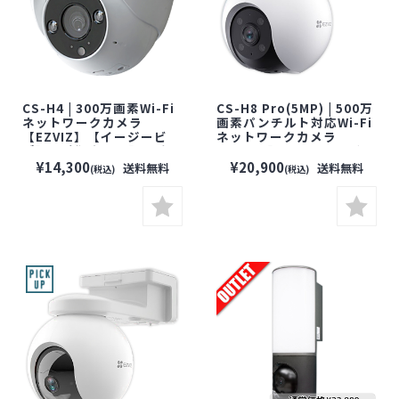
CS-H4 | 300万画素Wi-Fi
CS-H8 Pro(5MP) | 500万
ネットワークカメラ
画素パンチルト対応Wi-Fi
【EZVIZ】【イージービ
ネットワークカメラ
ズ】【防犯カメラ】【監
【EZVIZ】【イージービ
視カメラ】【セキュリティ
ズ】【防犯カメラ】【監
¥14,300
¥20,900
送料無料
送料無料
(税込)
(税込)
ーカメラ】【見守りカメ
視カメラ】【セキュリティ
ラ】【屋外対応】
ーカメラ】【見守りカメ
ラ】【屋外対応】