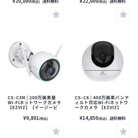
カメラ】【監視カメラ】
【監視カメラ】【セキュ
¥20,000
¥22,000
送料無料
送料無料
(税込)
(税込)
【セキュリティーカメラ】
リティーカメラ】【見守り
【見守りカメラ】【屋外
カメラ】【配線不要】
対応】
【屋外対応】
CS-C3N | 200万画素屋
CS-C6 | 400万画素パンテ
Wi-Fiネットワークカメラ
ィルト対応Wi-Fiネットワ
【EZVIZ】【イージービ
ークカメラ 【EZVIZ】
ズ】【防犯カメラ】【監
【イージービズ】【防犯
視カメラ】【セキュリティ
カメラ】【監視カメラ】
¥9,801
¥14,850
送料無料
(税込)
(税込)
ーカメラ】【見守りカメ
【セキュリティーカメラ】
ラ】【屋外対応】
【見守りカメラ】【配線
不要】【Wi-Fi 5GHz対
応】