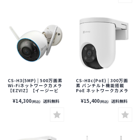
CS-H3(5MP) | 500万画素
CS-H8c(PoE) | 300万画
Wi-Fiネットワークカメラ
素 パンチルト機能搭載
【EZVIZ】【イージービ
PoE ネットワークカメラ
ズ】【防犯カメラ】【監
【EZVIZ】【イージービ
視カメラ】【セキュリティ
ズ】【防犯カメラ】【監
¥14,300
¥15,400
送料無料
送料無料
(税込)
(税込)
ーカメラ】【見守りカメ
視カメラ】【セキュリティ
ラ】【屋外対応】
ーカメラ】【見守りカメ
ラ】【屋外対応】