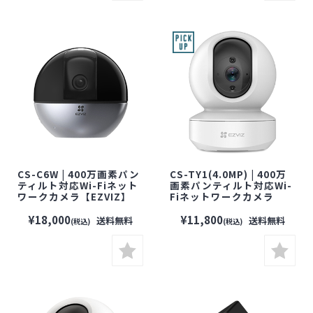
CS-C6W | 400万画素パン
CS-TY1(4.0MP) | 400万
ティルト対応Wi-Fiネット
画素パンティルト対応Wi-
ワークカメラ【EZVIZ】
Fiネットワークカメラ
【イージービズ】【防犯
【EZVIZ】【イージービ
カメラ】【監視カメラ】
ズ】【防犯カメラ】【監
¥18,000
¥11,800
送料無料
送料無料
(税込)
(税込)
【セキュリティーカメラ】
視カメラ】【セキュリティ
【見守りカメラ】
ーカメラ】【見守りカメ
ラ】