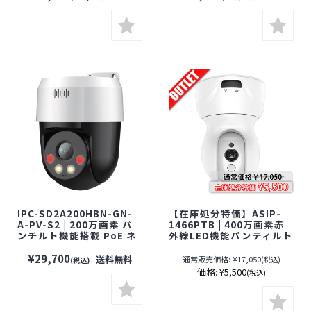
ラ】【見守りカメラ】
キュリティーカメラ】【見
守りカメラ】【配線不
要】【Wi-Fi 5GHz対応】
IPC-SD2A200HBN-GN-
【在庫処分特価】ASIP-
A-PV-S2 | 200万画素 パ
1466PTB | 400万画素赤
ンチルト機能搭載 PoE ネ
外線LED機能パンティルト
ットワークカメラ【防犯
対応Wi-Fiネットワークカ
カメラ】【監視カメラ】
メラ【防犯カメラ】【監
¥29,700
送料無料
通常販売価格:
¥17,050
(税込)
(税込)
【セキュリティーカメラ】
視カメラ】【セキュリティ
価格:
¥5,500
(税込)
【見守りカメラ】【屋外
ーカメラ】【屋内用】
対応】