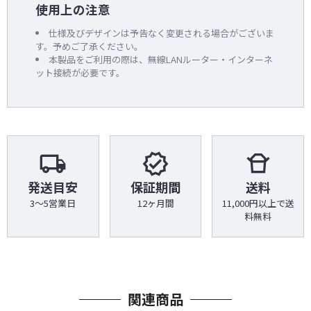
使用上の注意
仕様及びデザインは予告なく変更される場合がございま
す。予めご了承ください。
本製品をご利用の際は、無線LANルーター・インターネ
ット接続が必要です。
local_shipping
verified
takeout_dining
発送目安
保証期間
送料
3～5営業日
12ヶ月間
11,000円以上で送
料無料
関連商品