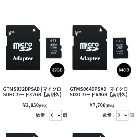
GTMS032DPSAD | マイクロ
GTMS064DPSAD | マイクロ
SDHCカード32GB【高耐久】
SDXCカード64GB【高耐久】
防犯カメラ・ドライブレコー
防犯カメラ・ドライブレコー
¥3,850
¥7,700
ダーなどの常時録画に最適
ダーなどの常時録画に最適
(税込)
(税込)
【microSDカード】【マイク
【microSDカード】【マイク
数量：
個
数量：
個
ロSDカード】【メモリーカー
ロSDカード】【メモリーカー
ド】
ド】