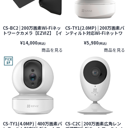
CS-BC2 | 200万画素Wi-Fiネッ
CS-TY1(2.0MP) | 200万画素パ
トワークカメラ【EZVIZ】【イ
ンティルト対応Wi-Fiネットワ
ージービズ】【防犯カメラ】
ークカメラ【EZVIZ】【イージ
¥14,000
¥5,980
【監視カメラ】【セキュリティ
ービズ】【防犯カメラ】【監
(税込)
(税込)
ーカメラ】【見守りカメラ】
視カメラ】【セキュリティーカ
商品を見る
商品を見る
【配線不要】
メラ】【見守りカメラ】
CS-TY1(4.0MP) | 400万画素パ
CS-C2C | 200万画素広角レン