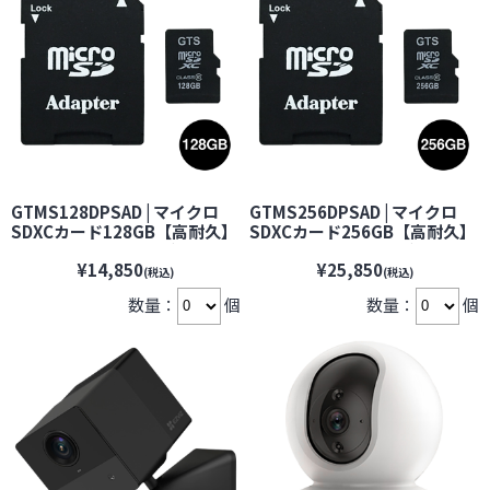
GTMS128DPSAD | マイクロ
GTMS256DPSAD | マイクロ
SDXCカード128GB【高耐久】
SDXCカード256GB【高耐久】
防犯カメラ・ドライブレコー
防犯カメラ・ドライブレコー
¥14,850
¥25,850
ダーなどの常時録画に最適
ダーなどの常時録画に最適
(税込)
(税込)
【microSDカード】【マイク
【microSDカード】【マイク
数量：
個
数量：
個
ロSDカード】【メモリーカー
ロSDカード】【メモリーカー
ド】
ド】