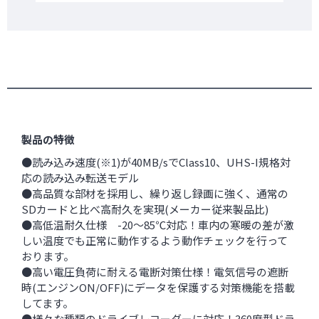
製品の特徴
●読み込み速度(※1)が40MB/sでClass10、UHS-I規格対
応の読み込み転送モデル
●高品質な部材を採用し、繰り返し録画に強く、通常の
SDカードと比べ高耐久を実現(メーカー従来製品比)
●高低温耐久仕様 -20～85℃対応！車内の寒暖の差が激
しい温度でも正常に動作するよう動作チェックを行って
おります。
●高い電圧負荷に耐える電断対策仕様！電気信号の遮断
時(エンジンON/OFF)にデータを保護する対策機能を搭載
してます。
●様々な種類のドライブレコーダーに対応！360度型ドラ