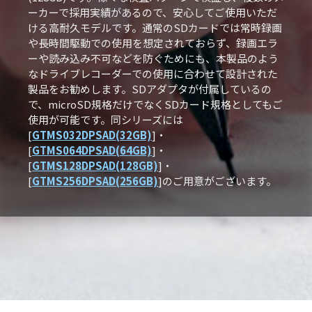
ーカーで採用実績があるので、安心してご使用いただ
ける高耐久モデルです。通常のSDカードでは常時録画
や長時間駆動での使用を想定されておらず、録画エラ
ーや読み込み不可などを防ぐためにも、本製品のよう
なドライブレコーダーでの使用に合わせて設計された
製品をお勧めします。SDアダプタが付属しているの
で、microSD規格だけでなくSDカード規格としてもご
使用が可能です。同シリーズには
[
GTMS032DPSAD(32GB)
]・
[
GTMS064DPSAD(64GB)
]・
[
GTMS128DPSAD(128GB)
]・
[
GTMS256DPSAD(256GB)
]のご用意がございます。