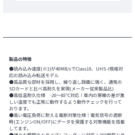
製品の特徴
●読み込み速度(※1)が40MB/sでClass10、UHS-I規格対
応の読み込み転送モデル
●高品質な部材を採用し、繰り返し録画に強く、通常の
SDカードと比べ高耐久を実現(メーカー従来製品比)
●高低温耐久仕様 -20～85℃対応！車内の寒暖の差が激
しい温度でも正常に動作するよう動作チェックを行って
おります。
●高い電圧負荷に耐える電断対策仕様！電気信号の遮断
時(エンジンON/OFF)にデータを保護する対策機能を搭載
してます。
●様々な種類のドライブレコーダーに対応！360度型ドラ