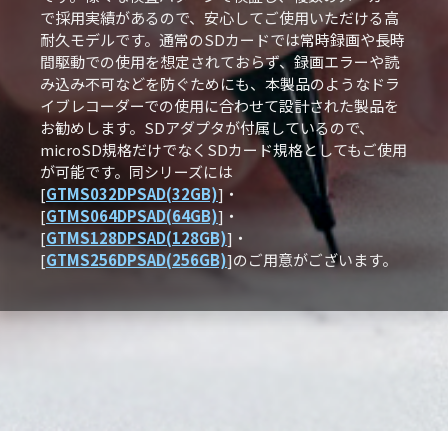
で採用実績があるので、安心してご使用いただける高
耐久モデルです。通常のSDカードでは常時録画や長時
間駆動での使用を想定されておらず、録画エラーや読
み込み不可などを防ぐためにも、本製品のようなドラ
イブレコーダーでの使用に合わせて設計された製品を
お勧めします。SDアダプタが付属しているので、
microSD規格だけでなくSDカード規格としてもご使用
が可能です。同シリーズには
[
GTMS032DPSAD(32GB)
]・
[
GTMS064DPSAD(64GB)
]・
[
GTMS128DPSAD(128GB)
]・
[
GTMS256DPSAD(256GB)
]のご用意がございます。