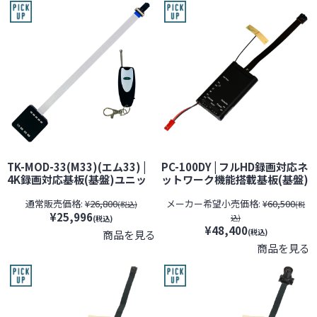
2026年8月31日]
TK-MOD-33(M33)(エム33) |
PC-100DY | フルHD録画対応ネ
4K録画対応基板(基盤)ユニッ
ットワーク機能搭載基板(基盤)
ト小型カメラ【SALE】【レン
完成ユニット型Wi-Fi小型カメ
通常販売価格:
¥26,800
メーカー希望小売価格:
¥60,500
ズ隠しフィルムサービス対象
ラ【すぐ発(即日発送)】【レン
(税込)
(税
¥25,996
品(当社限定)】【匠ブランド】
ズ隠しフィルムサービス対象
込)
(税込)
【スパイカメラ】【隠しカメ
品(当社限定)】【サンメカトロ
¥48,400
(税込)
商品を見る
ラ】【期間限定】[期間：～
ニクス】【スパイカメラ】
商品を見る
2026年8月31日]
【隠しカメラ】