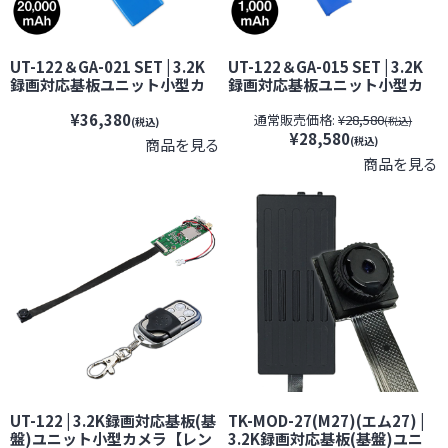
UT-122＆GA-021 SET | 3.2K
UT-122＆GA-015 SET | 3.2K
録画対応基板ユニット小型カ
録画対応基板ユニット小型カ
メラ＆20000mAh充電池セッ
メラ＆1,000mAh充電池セット
¥36,380
通常販売価格:
¥28,580
ト【レンズ隠しフィルムサー
【レンズ隠しフィルムサービ
(税込)
(税込)
¥28,580
ビス対象品(当社限定)】【オン
ス対象品(当社限定)】【オンス
(税込)
商品を見る
スクエア】【スパイダーズX】
クエア】【スパイダーズX】
商品を見る
【Gexa】【ジイエクサ】【ス
【Gexa】【ジイエクサ】【ス
パイカメラ】【隠しカメラ】
パイカメラ】
UT-122 | 3.2K録画対応基板(基
TK-MOD-27(M27)(エム27) |
盤)ユニット小型カメラ【レン
3.2K録画対応基板(基盤)ユニ