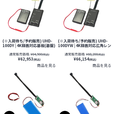
(※入荷待ち/予約販売) UHD-
(※入荷待ち/予約販売) UHD-
100DY | 4K録画対応基板(基盤)
100DYW | 4K録画対応広角レン
完成ユニット型Wi-Fi小型カメ
ズ搭載基板(基盤)完成ユニット
通常販売価格:
¥64,900
通常販売価格:
¥68,200
ラ【SALE】【すぐ発(即日発
型Wi-Fi小型カメラ【SALE】
(税込)
(税込)
¥62,953
¥66,154
送)】【レンズ隠しフィルムサ
【レンズ隠しフィルムサービ
(税込)
(税込)
ービス対象品(当社限定)】【サ
ス対象品(当社限定)】【サンメ
商品を見る
商品を見る
ンメカトロニクス】【スパイ
カトロニクス】【スパイカメ
カメラ】【隠しカメラ】【期
ラ】【隠しカメラ】【期間限
間限定】[期間：～2026年8月
定】[期間：～2026年8月31
31日]
日]