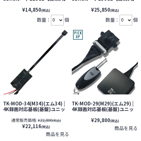
防犯カメラ・ドライブレコー
防犯カメラ・ドライブレコー
¥14,850
¥25,850
ダーなどの常時録画に最適
ダーなどの常時録画に最適
(税込)
(税込)
【microSDカード】【マイク
【microSDカード】【マイク
数量：
個
数量：
個
ロSDカード】【メモリーカー
ロSDカード】【メモリーカー
ド】
ド】
TK-MOD-34(M34)(エム34) |
TK-MOD-29(M29)(エム29) |
4K録画対応基板(基盤)ユニッ
4K録画対応基板(基盤)ユニッ
ト小型カメラ【SALE】【レン
ト小型カメラ【レンズ隠しフ
¥29,800
通常販売価格:
¥22,800
ズ隠しフィルムサービス対象
ィルムサービス対象品(当社限
(税込)
(税込)
¥22,116
品(当社限定)】【匠ブランド】
定)】【匠ブランド】【スパイ
(税込)
商品を見る
【スパイカメラ】【隠しカメ
カメラ】【隠しカメラ】
商品を見る
ラ】【期間限定】[期間：～