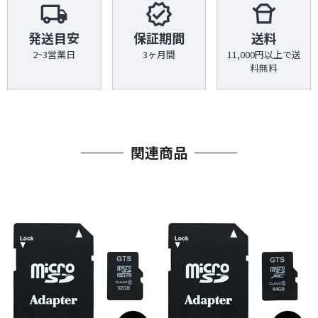
local_shipping
verified
takeout_dining
発送目安
保証期間
送料
2~3営業日
3ヶ月間
11,000円以上で送
料無料
関連商品