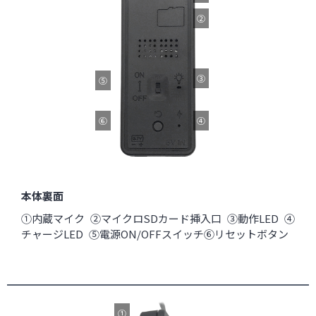
②
③
⑤
⑥
④
本体裏面
①内蔵マイク ②マイクロSDカード挿入口 ③動作LED ④
チャージLED ⑤電源ON/OFFスイッチ⑥リセットボタン
①