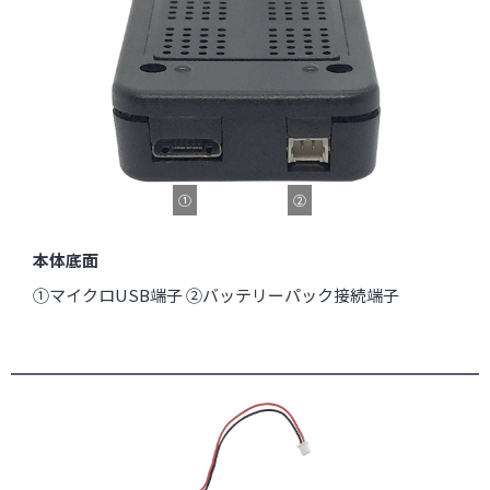
①
②
本体底面
①マイクロUSB端子 ②バッテリーパック接続端子