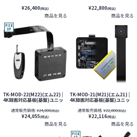
ズ隠しフィルムサービス対象
ット小型カメラ【レンズ隠し
¥26,400
¥22,800
品(当社限定)】【オンスクエ
フィルムサービス対象品(当社
(税込)
(税込)
ア】【スパイダーズX】【スパ
限定)】【匠ブランド】【スパ
商品を見る
商品を見る
イカメラ】【隠しカメラ】
イカメラ】【隠しカメラ】
TK-MOD-22(M22)(エム22) |
TK-MOD-21(M21)(エム21) |
4K録画対応基板(基盤)ユニッ
4K録画対応基板(基盤)ユニッ
ト小型カメラ【SALE】【レン
ト小型カメラ【SALE】【レン
通常販売価格:
¥24,800
通常販売価格:
¥22,800
ズ隠しフィルムサービス対象
ズ隠しフィルムサービス対象
(税込)
(税込)
¥24,055
¥22,116
品(当社限定)】【匠ブランド】
品(当社限定)】【匠ブランド】
(税込)
(税込)
【スパイカメラ】【隠しカメ
【スパイカメラ】【隠しカメ
商品を見る
商品を見る
ラ】【期間限定】[期間：～
ラ】【期間限定】[期間：～
2026年8月31日]
2026年8月31日]