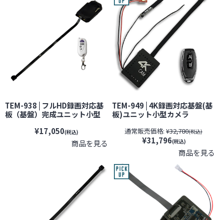
TEM-938 | フルHD録画対応基
TEM-949 | 4K録画対応基盤(基
板（基盤）完成ユニット小型
板)ユニット小型カメラ
カメラ【レンズ隠しフィルム
【SALE】【レンズ隠しフィル
¥17,050
通常販売価格:
¥32,780
サービス対象品(当社限定)】
ムサービス対象品(当社限定)】
(税込)
(税込)
¥31,796
【JTC】【スパイカメラ】【隠
【JTC】【スパイカメラ 】
(税込)
商品を見る
しカメラ】
【隠しカメラ】【期間限定】
商品を見る
[期間：～2026年8月31日]