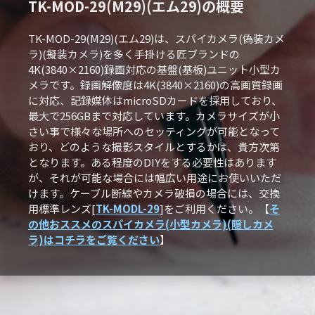
TK-MOD-29(M29)(エム29)の概要
TK-MOD-29(M29)(エム29)は、スパイカメラ(偽装カメ
ラ)(擬装カメラ)を多く手掛ける匠ブランドの
4K(3840×2160)録画対応の基盤(基板)ユニット小型カ
メラです。録画解像度は4K(3840×2160)の高画質録画
に対応、記録媒体はmicroSDカードを採用しており、
最大で256GBまで対応しています。カメラサイズが小
さい事で様々な場所へのセッティングが可能となって
おり、どのような撮影スタイルとするかは、貴方次第
となります。ある程度のDIYをする必要性はあります
が、それが可能な場合には幅広い用途にお使いいただ
けます。ケーブル断線やカメラ破損の場合には、交換
用標準レンズ[
TK-MODL-29
]をご利用ください。【
そ
の他おススメのスパイカメラ(小型カメラ)(隠しカメ
ラ)はコチラをご覧ください
】