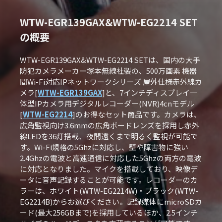
WTW-EGR139GAX&WTW-EG2214 SET
の概要
WTW-EGR139GAX&WTW-EG2214 SETは、国内の大手
防犯カメラメーカー塚本無線社製の、500万画素 機器
間Wi-Fi対応IPネットワークシリーズ 屋外仕様赤外線カ
メラ[
WTW-EGR139GAX
]と、7インチディスプレイ一
体型IPカメラ用デジタルレコーダー(NVR)4cnモデル
[
WTW-EG2214
]のお得なセット商品です。カメラは、
広角監視向け3.6mmの広角ボードレンズを採用し赤外
線LEDを36灯搭載、夜間遠くまで明るく監視が可能で
す。Wi-Fi規格の5Ghzに対応し、壁や障害物に強い
2.4Ghzの電波と高速通信に対応した5Ghzの両方の電波
に対応となりました。マイクを搭載しており、映像デ
ータに音声記録することが可能です。レコーダーのカ
ラーは、ホワイト(WTW-EG2214W)・ブラック(WTW-
EG2214B)からお選びください。記録媒体にmicroSDカ
ード(最大256GBまで)を採用しているほか、2.5インチ