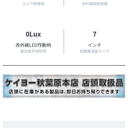
カメラ解像度
赤外線照射距離
0Lux
7
赤外線LED作動時
インチ
最低被写体照度
録画機液晶サイズ