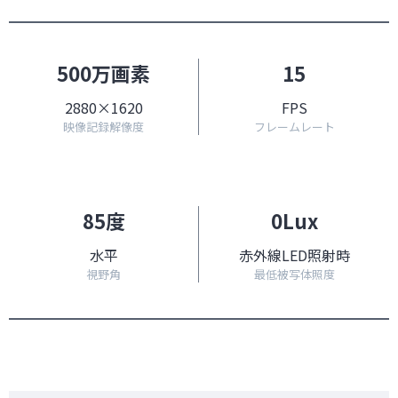
500万画素
15
2880×1620
FPS
映像記録解像度
フレームレート
85度
0Lux
水平
赤外線LED照射時
視野角
最低被写体照度