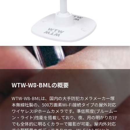
WTW-W8-BMLの概要
WTW-W8-BMLは、国内の大手防犯カメラメーカー塚
本無線社製の、500万画素Wi-Fi接続タイプの屋外対応
ワイヤレスIPホームカメラです。準低照度(ブルームー
ン・ライト)性能を搭載しており、夜、月の明かりだけ
でも全体的に明るくカラーで撮影が可能。屋内外対応