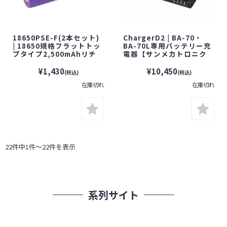
18650PSE-F(2本セット)
ChargerD2 | BA-70・
| 18650規格フラットトッ
BA-70L専用バッテリー充
プタイプ2,500mAhリチ
電器【サンメカトロニク
ウムイオン電池2本セット
ス】
【すぐ発(即日発送)】防犯
¥1,430
¥10,450
(税込)
(税込)
カメラ 監視カメラ
在庫切れ
在庫切れ
22件中1件～22件を表示
系列サイト