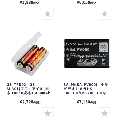
防犯カメラ 監視カメラ
¥1,980
¥6,050
(税込)
(税込)
GS-TFB02 | GS-
BA-95(BA-PV900) | 小型
SLB01(エコ・アイ01)対
ビデオカメラHS-
応 18650規格3,400mAh
300FHD/HS-700FHDな
リチウムイオン電池2本入
どで使えるリチウムイオ
【Glanshield】【グラン
ン充電池【サンメカトロ
¥2,728
¥7,150
(税込)
(税込)
シールド】【防犯カメ
ニクス】
ラ】【監視カメラ】【セ
キュリティーカメラ】