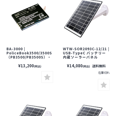
BA-3000 |
WTW-SOR2093C-12/21 |
PoliceBook3500/3500S
USB-TypeC バッテリー
（PB3500/PB3500S）・
内蔵ソーラーパネル
PS-3000用交換バッテリ
(12,000mAh/21,000mA
ー【サンメカトロニク
h)【防犯カメラ】【監視
¥13,200
¥14,080
送料無料
(税込)
(税込)
ス】
カメラ】【屋外対応】
在庫切れ
【塚本無線】