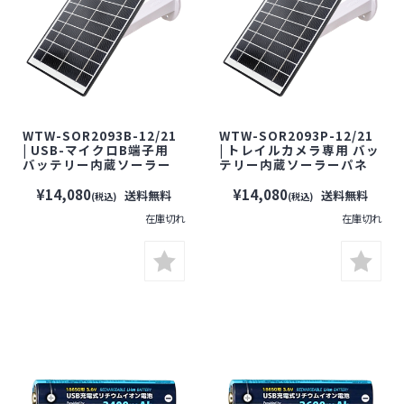
WTW-SOR2093B-12/21
WTW-SOR2093P-12/21
| USB-マイクロB端子用
| トレイルカメラ専用 バッ
バッテリー内蔵ソーラー
テリー内蔵ソーラーパネ
パネル
ル
(12,000mAh/21,000mA
(12,000mAh/21,000mA
¥14,080
¥14,080
送料無料
送料無料
(税込)
(税込)
h)【防犯カメラ】【監視
h)【防犯カメラ】【監視
在庫切れ
在庫切れ
カメラ】【屋外対応】
カメラ】【トレイルカメ
【塚本無線】
ラ】【屋外対応】【塚本
無線】