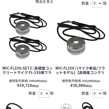
商品を見る
数量：
個
クス】【期間限定】[期間：～
2026年8月31日]
MIC-FL330-SET2 | 高感度コン
MIC-FL330 | (マイク単品/フラ
クリートマイク FL-330用フラ
ットモデル)【高感度コンクリ
ットダブルコンタクトマイク2
ートマイク FL-330用【SALE】
通常販売価格:
¥44,000
通常販売価格:
¥22,000
個セット【すぐ発(即日発送)】
【すぐ発(即日発送)】【サンメ
(税込)
(税込)
¥39,710
¥20,900
【サンメカトロニクス】
カトロニクス】【期間限定】
(税込)
(税込)
[期間：～2026年8月31日]
数量：
個
数量：
個