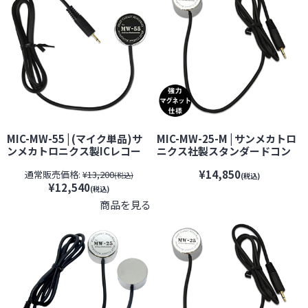
MIC-MW-55 | (マイク単品)サ
MIC-MW-25-M | サンメカトロ
ンメカトロニクス製ICレコー
ニクス社製スタンダードコン
ダー機能搭載の多機能コンク
クリートマイク MW-25用コン
¥14,850
通常販売価格:
¥13,200
リートマイク MW-55用コンタ
タクトマイク (強力マグネット
(税込)
(税込)
¥12,540
クトマイク【SALE】【すぐ発
搭載モデル)【当社限定】【サ
(税込)
(即日発送)】【サンメカトロニ
ンメカトロニクス】【コンク
商品を見る
クス】【期間限定】[期間：～
リートマイク】【ケイヨーオ
2026年8月31日]
リジナル】