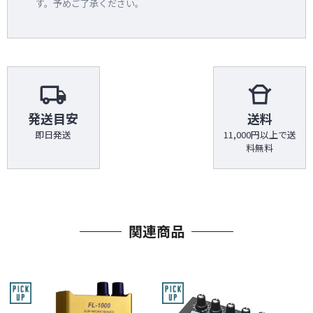
す。予めご了承ください。
local_shipping
takeout_dining
発送目安
送料
即日発送
11,000円以上で送
料無料
関連商品