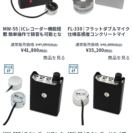
MW-55 | ICレコーダー機能搭
FL-330 | フラットダブルマイク
載 簡単操作で録音も可能とな
仕様高感度コンクリートマイ
った多機能コンクリートマイ
ク【SALE】【すぐ発(即日発
通常販売価格:
¥47,850
通常販売価格:
¥41,800
ク【SALE】【すぐ発(即日発
送)】【サンメカトロニクス】
(税込)
(税込)
¥41,800
¥35,200
送)】【サンメカトロニクス】
【コンクリートマイク】【壁
(税込)
(税込)
【期間限定】[期間：～2026年
マイク】【期間限定】[期間：
商品を見る
商品を見る
8月31日]
～2026年8月31日]