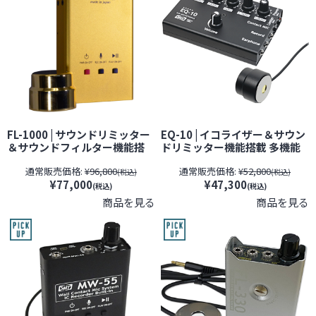
FL-1000 | サウンドリミッター
EQ-10 | イコライザー＆サウン
＆サウンドフィルター機能搭
ドリミッター機能搭載 多機能
載 ハイエンドモデル 多機能高
コンクリートマイク【SALE】
通常販売価格:
¥96,800
通常販売価格:
¥52,800
音質コンクリートマイク
【すぐ発(即日発送)】【サンメ
(税込)
(税込)
¥77,000
¥47,300
【SALE】【すぐ発(即日発
カトロニクス】【壁マイク】
(税込)
(税込)
送)】【サンメカトロニクス】
【期間限定】[期間：～2026年
商品を見る
商品を見る
【壁マイク】【期間限定】[期
8月31日]
間：～2026年8月31日]