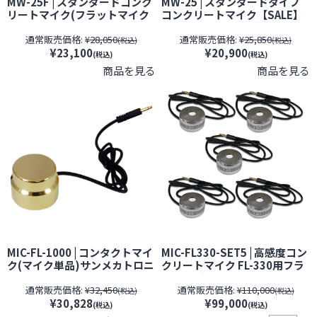
MW-25F | スタンダードコンク
MW-25 | スタンダードタイプ
リートマイク(フラットマイク
コンクリートマイク【SALE】
モデル)【SALE】【すぐ発(即
【すぐ発(即日発送)】【サンメ
通常販売価格:
¥28,050
通常販売価格:
¥25,850
日発送)】【サンメカトロニク
カトロニクス】【壁マイク】
(税込)
(税込)
¥23,100
¥20,900
ス】【壁マイク】【期間限
【期間限定】[期間：～2026年
(税込)
(税込)
定】[期間：～2026年8月31
8月31日]
商品を見る
商品を見る
日]
MIC-FL-1000 | コンタクトマイ
MIC-FL330-SET5 | 高感度コン
ク(マイク単品)サンメカトロニ
クリートマイク FL-330用フラ
クス製ICレコーダー機能搭載
ットダブルコンタクトマイク5
通常販売価格:
¥32,450
通常販売価格:
¥110,000
の多機能コンクリートマイク
個セット【すぐ発(即日発送)】
(税込)
(税込)
¥30,828
¥99,000
FL-1000用【SALE】【すぐ発
【サンメカトロニクス】
(税込)
(税込)
(即日発送)】【サンメカトロニ