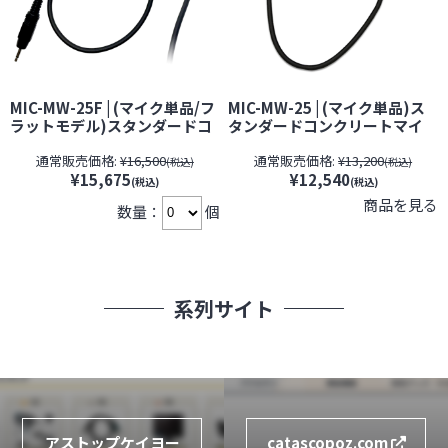
MIC-MW-25F | (マイク単品/フ
MIC-MW-25 | (マイク単品)ス
ラットモデル)スタンダードコ
タンダードコンクリートマイ
ンクリートマイク MW-25F(フ
ク MW-25用コンタクトマイク
通常販売価格:
¥16,500
通常販売価格:
¥13,200
ラット)用【SALE】【すぐ発
【SALE】【すぐ発(即日発
(税込)
(税込)
¥15,675
¥12,540
(即日発送)】【サンメカトロニ
送)】【サンメカトロニクス】
(税込)
(税込)
クス】【期間限定】[期間：～
【期間限定】[期間：～2026年
商品を見る
数量：
個
2026年8月31日]
8月31日]
系列サイト
アストップケイヨー
catascopoz.com