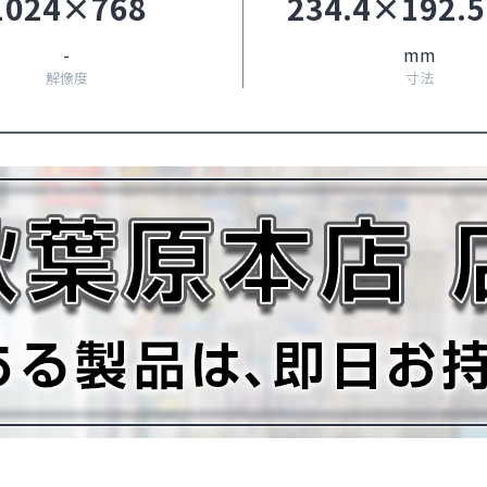
1024×768
234.4×192.
-
mm
解像度
寸法