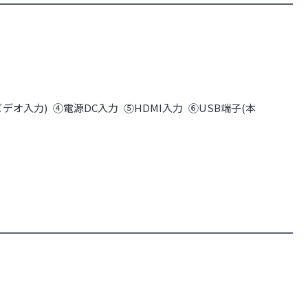
ビデオ入力) ④電源DC入力 ⑤HDMI入力 ⑥USB端子(本