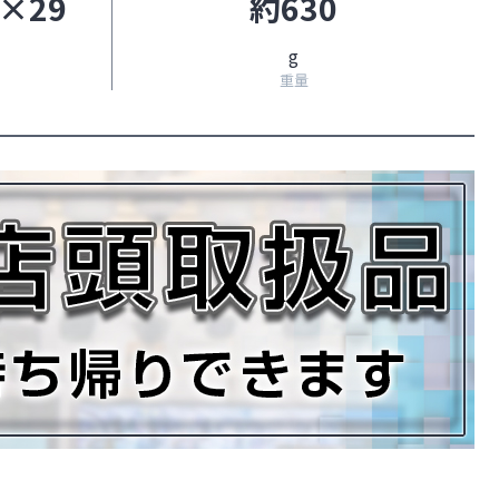
5×29
約630
g
重量