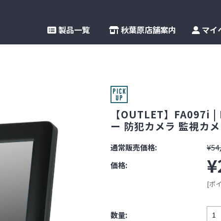
製品一覧
秋葉原店舗案内
マイ
【OUTLET】FA097
ー 防犯カメラ 監視カメ
通常販売価格:
¥54
¥
価格:
[ポ
数量: