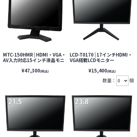
MTC-150HMR | HDMI・VGA・
LCD-T0170 | 17インチHDMI・
AV入力対応15インチ液晶モニ
VGA搭載LCDモニター
ター【防犯カメラ】【監視カ
【BROADWATCH】【ブロード
¥47,300
¥15,400
メラ】【セキュリティーカメ
ウォッチ】【防犯カメラ】
(税込)
(税込)
ラ】
【監視カメラ】【セキュリティ
数量：
個
ーカメラ】