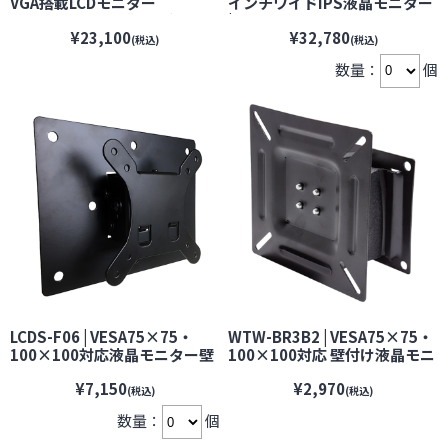
VGA搭載LCDモニター
インチワイドIPS液晶モニター
【BROADWATCH】【ブロード
| 防犯カメラ 監視カメラ
¥23,100
¥32,780
ウォッチ】【防犯カメラ】
(税込)
(税込)
【監視カメラ】【セキュリティ
数量：
個
ーカメラ】
LCDS-F06 | VESA75×75・
WTW-BR3B2 | VESA75×75・
100×100対応液晶モニター壁
100×100対応 壁付け液晶モニ
面取付金具【CEPSA】 【セプ
ター用 ブラケット【防犯カメ
¥7,150
¥2,970
サ】【防犯カメラ】【監視カ
ラ】【監視カメラ】【セキュ
(税込)
(税込)
メラ】【セキュリティーカメ
リティーカメラ】【塚本無線】
数量：
個
ラ】