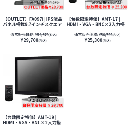
【OUTLET】FA097i | IPS液晶
【台数限定特価】AMT-17 |
パネル搭載9.7インチスクエア
HDMI・VGA・BNC×2入力搭
モニター 防犯カメラ 監視カメ
載17インチTFT液晶モニター
通常販売価格:
¥54,670
通常販売価格:
¥50,722
ラ 台数限定
【VESA100】【防犯カメラ】
(税込)
(税込)
¥29,700
¥25,300
【監視カメラ】【セキュリティ
(税込)
(税込)
ーカメラ】
【台数限定特価】AMT-19 |
HDMI・VGA・BNC×2入力搭
載19インチTFT液晶モニター