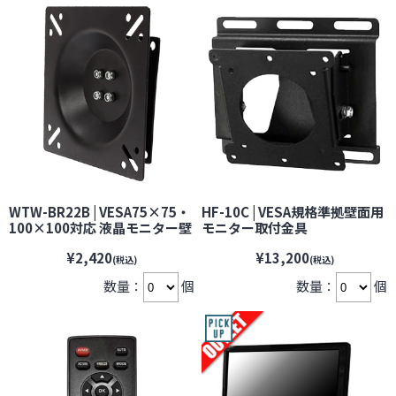
WTW-BR22B | VESA75×75・
HF-10C | VESA規格準拠壁面用
100×100対応 液晶モニター壁
モニター取付金具
面取付用マウント【防犯カメ
【VESA75mm】
¥2,420
¥13,200
ラ】【監視カメラ】【セキュ
【VESA100mm】【防犯カメ
(税込)
(税込)
リティーカメラ】【塚本無線】
ラ】【監視カメラ】【セキュ
数量：
個
数量：
個
リティーカメラ】