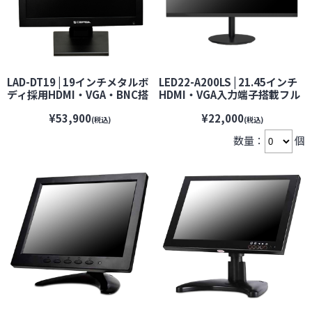
LAD-DT19 | 19インチメタルボ
LED22-A200LS | 21.45インチ
ディ採用HDMI・VGA・BNC搭
HDMI・VGA入力端子搭載フル
載監視モニター【VESA100】
HD液晶モニター【VESA75】
¥53,900
¥22,000
【CEPSA】 【セプサ】【防犯
【防犯カメラ】【監視カメ
(税込)
(税込)
カメラ】【監視カメラ】【セ
ラ】【セキュリティーカメラ】
数量：
個
キュリティーカメラ】