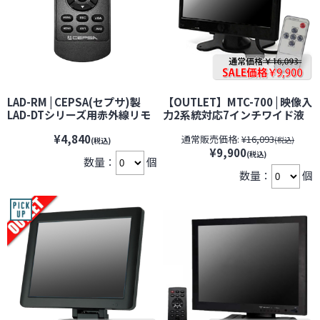
LAD-RM | CEPSA(セプサ)製
【OUTLET】MTC-700 | 映像入
LAD-DTシリーズ用赤外線リモ
力2系統対応7インチワイド液
コン【CEPSA】【セプサ】
晶モニター 防犯カメラ 監視カ
¥4,840
通常販売価格:
¥16,093
【防犯カメラ】【監視カメ
メラ 台数限定
(税込)
(税込)
¥9,900
ラ】【セキュリティーカメラ】
(税込)
数量：
個
数量：
個