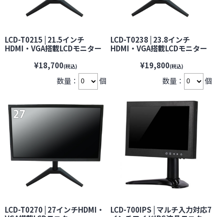
LCD-T0215 | 21.5インチ
LCD-T0238 | 23.8インチ
HDMI・VGA搭載LCDモニター
HDMI・VGA搭載LCDモニター
【BROADWATCH】【ブロード
【BROADWATCH】【ブロード
¥18,700
¥19,800
ウォッチ】【防犯カメラ】
ウォッチ】【防犯カメラ】
(税込)
(税込)
【監視カメラ】【セキュリティ
【監視カメラ】【セキュリティ
数量：
個
数量：
個
ーカメラ】
ーカメラ】
LCD-T0270 | 27インチHDMI・
LCD-700IPS | マルチ入力対応7