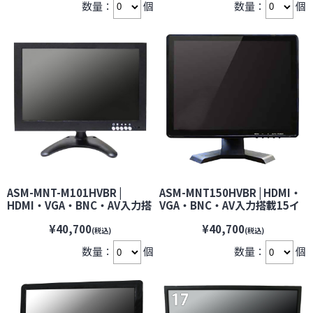
数量：
個
数量：
個
ーカメラ】
ーカメラ】
ASM-MNT-M101HVBR |
ASM-MNT150HVBR | HDMI・
HDMI・VGA・BNC・AV入力搭
VGA・BNC・AV入力搭載15イ
載10.1インチワイドIPS液晶モ
ンチTFT液晶モニター
¥40,700
¥40,700
ニター【VESA75】【防犯カメ
【VESA75】【防犯カメラ】
(税込)
(税込)
ラ】【監視カメラ】【セキュ
【監視カメラ】【セキュリティ
数量：
個
数量：
個
リティーカメラ】
ーカメラ】