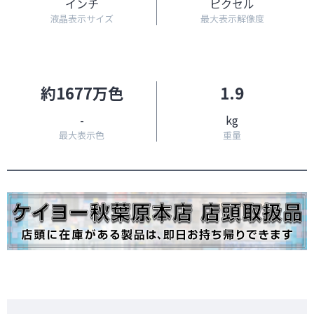
インチ
ピクセル
液晶表示サイズ
最大表示解像度
約1677万色
1.9
-
kg
最大表示色
重量