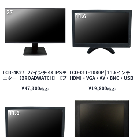
LCD-4K27 | 27インチ 4K IPSモ
LCD-011-1080P | 11.6インチ
ニター【BROADWATCH】【ブ
HDMI・VGA・AV・BNC・USB
ロードウォッチ】【防犯カメ
対応LCDモニター
¥47,300
¥19,800
ラ】【監視カメラ】【セキュ
【BROADWATCH】【ブロード
(税込)
(税込)
リティーカメラ】
ウォッチ】【防犯カメラ】
【監視カメラ】【セキュリティ
ーカメラ】