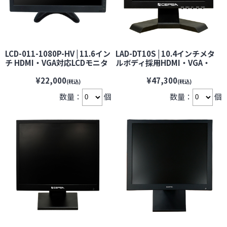
LCD-011-1080P-HV | 11.6イン
LAD-DT10S | 10.4インチメタ
チ HDMI・VGA対応LCDモニタ
ルボディ採用HDMI・VGA・
ー【BROADWATCH】【ブロー
BNC搭載監視モニター
¥22,000
¥47,300
ドウォッチ】【防犯カメラ】
【VESA75】 【CEPSA】 【セ
(税込)
(税込)
【監視カメラ】【セキュリティ
プサ】【防犯カメラ】【監視
数量：
個
数量：
個
ーカメラ】
カメラ】【セキュリティーカメ
ラ】