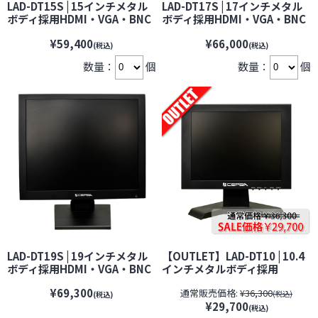
LAD-DT15S | 15インチメタル
LAD-DT17S | 17インチメタル
ボディ採用HDMI・VGA・BNC
ボディ採用HDMI・VGA・BNC
搭載防犯カメラ用監視モニタ
搭載監視モニター
¥59,400
¥66,000
ー【VESA100】 【CEPSA】
【VESA100】 【CEPSA】 【セ
(税込)
(税込)
【セプサ】【防犯カメラ】
プサ】【防犯カメラ】【監視
数量：
個
数量：
個
【監視カメラ】【セキュリティ
カメラ】【セキュリティーカメ
ーカメラ】
ラ】
LAD-DT19S | 19インチメタル
【OUTLET】LAD-DT10 | 10.4
ボディ採用HDMI・VGA・BNC
インチメタルボディ採用
搭載監視モニター
HDMI・VGA・BNC搭載監視モ
¥69,300
通常販売価格:
¥36,300
【VESA100】 【CEPSA】 【セ
ニター【VESA100】
(税込)
(税込)
¥29,700
プサ】【防犯カメラ】【監視
【CEPSA】 【セプサ】【防犯
(税込)