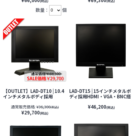
¥66,000
¥69,300
【VESA100】 【CEPSA】 【セ
【VESA100】 【CEPSA】 【セ
(税込)
(税込)
プサ】【防犯カメラ】【監視
プサ】【防犯カメラ】【監視
数量：
個
カメラ】【セキュリティーカメ
カメラ】【セキュリティーカメ
ラ】
ラ】
【OUTLET】LAD-DT10 | 10.4
LAD-DT15 | 15インチメタルボ
インチメタルボディ採用
ディ採用HDMI・VGA・BNC搭
HDMI・VGA・BNC搭載監視モ
載防犯カメラ用監視モニター
¥46,200
通常販売価格:
¥36,300
ニター【VESA100】
【VESA100】 【CEPSA】 【セ
(税込)
(税込)
¥29,700
【CEPSA】 【セプサ】【防犯
プサ】【防犯カメラ】【監視
(税込)
カメラ】【監視カメラ】【セ
カメラ】【セキュリティーカメ
キュリティーカメラ】
ラ】