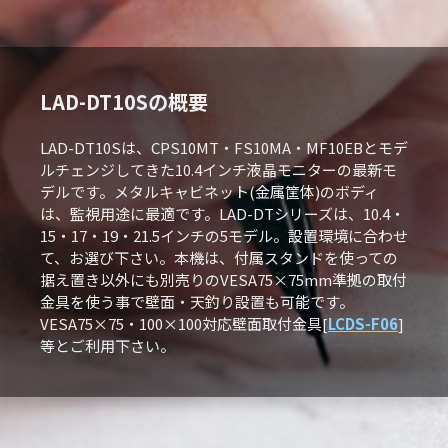
LAD-DT10Sの概要
LAD-DT10Sは、CPS10MT・FS10MA・MF10EBとモデ
ルチェンジしてきた10.4インチ液晶モニターの最新モ
デルです。メタルキャビネット(金属筐体)のボディ
は、監視用途に最適です。LAD-DTシリーズは、10.4・
15・17・19・21.5インチの5モデル。設置環境に合わせ
て、お選び下さい。本機は、付属スタンドを使っての
据え置き以外にも別売りのVESA75×75mm準拠の取付
金具を使う事で壁面・天釣り設置も可能です。
VESA75×75・100×100対応壁面取付金具[
LCDS-F06
]
等とご利用下さい。