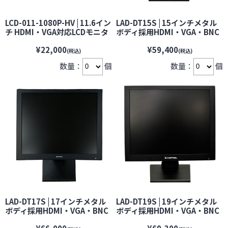
LCD-011-1080P-HV | 11.6イン
LAD-DT15S | 15インチメタル
チ HDMI・VGA対応LCDモニタ
ボディ採用HDMI・VGA・BNC
ー【BROADWATCH】【ブロー
搭載防犯カメラ用監視モニタ
¥22,000
¥59,400
ドウォッチ】【防犯カメラ】
ー【VESA100】 【CEPSA】
(税込)
(税込)
【監視カメラ】【セキュリティ
【セプサ】【防犯カメラ】
数量：
個
数量：
個
ーカメラ】
【監視カメラ】【セキュリティ
ーカメラ】
LAD-DT17S | 17インチメタル
LAD-DT19S | 19インチメタル
ボディ採用HDMI・VGA・BNC
ボディ採用HDMI・VGA・BNC
搭載監視モニター
搭載監視モニター