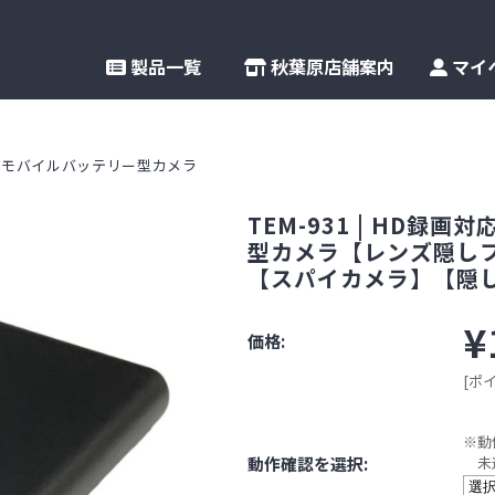
製品一覧
秋葉原店舗案内
マイ
モバイルバッテリー型カメラ
TEM-931 | HD
型カメラ【レンズ隠しフ
【スパイカメラ】【隠
¥
価格:
[ポ
※動
動作確認を選択:
未選