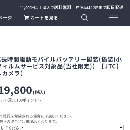
送料無料
即日発送
11,000円以上購入で
在庫品は12時まで
ページ
カートを見る
録画対応長時間駆動モバイルバッテリー擬装(偽装)小
ィルムサービス対象品(当社限定)】【JTC】
しカメラ】
19,800
(税込)
イント還元 198ポイント～]
作確認を希望される場合には選択ください。
択の場合には未検品となります。