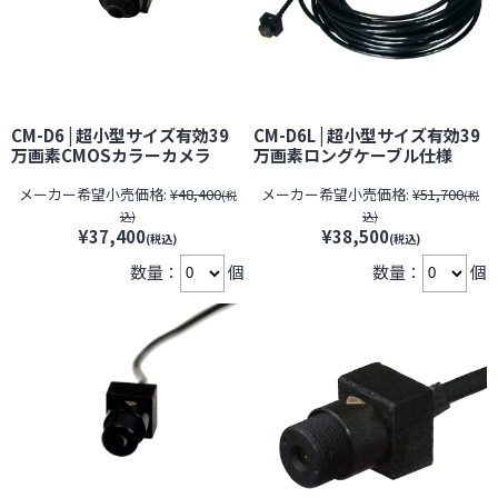
CM-D6 | 超小型サイズ有効39
CM-D6L | 超小型サイズ有効39
万画素CMOSカラーカメラ
万画素ロングケーブル仕様
【すぐ発(即日発送)】【サンメ
CMOSカラーカメラ【すぐ発
メーカー希望小売価格:
¥48,400
メーカー希望小売価格:
¥51,700
カトロニクス】【防犯カメ
(即日発送)】【サンメカトロニ
(税
(税
ラ】【監視カメラ】【セキュ
クス】【防犯カメラ】【監視
込)
込)
リティーカメラ】【小型カメ
カメラ】【セキュリティーカメ
¥37,400
¥38,500
(税込)
(税込)
ラ】
ラ】【小型カメラ】
数量：
個
数量：
個