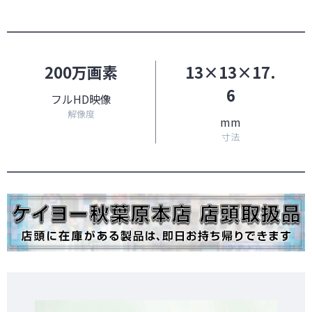
200万画素
13×13×17.
6
フルHD映像
解像度
mm
寸法