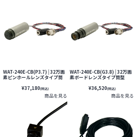
WAT-240E-CB(P3.7) | 32万画
WAT-240E-CB(G3.8) | 32万画
素ピンホールレンズタイプ筒
素ボードレンズタイプ筒型
型CMOSカラーカメラ【防犯
CMOSカラーカメラ【防犯カ
¥37,180
¥36,520
カメラ】【監視カメラ】【セ
メラ】【監視カメラ】【セキ
(税込)
(税込)
キュリティーカメラ】【小型カ
ュリティーカメラ】【小型カメ
商品を見る
商品を見る
メラ】【WATEC】【ワテッ
ラ】【WATEC】【ワテック】
ク】