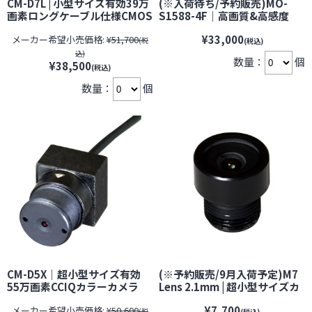
CM-D7L | 小型サイズ有効39万
(※入荷待ち/予約販売)MO-
画素ロングケーブル仕様CMOS
S1588-4F｜高画質&高感度
カラーカメラ【すぐ発(即日発
CMOSのCCIQ採用！超小型32
¥33,000
メーカー希望小売価格:
¥51,700
送)】【サンメカトロニクス】
万画素CMOSカラーカメラ超
(税
(税込)
【防犯カメラ】【監視カメ
小型32万画素CMOSカメラ
込)
数量：
個
ラ】【セキュリティーカメラ】
¥38,500
(税込)
【小型カメラ】
数量：
個
CM-D5X｜超小型サイズ有効
(※予約販売/9月入荷予定)M7
55万画素CCIQカラーカメラ
Lens 2.1mm | 超小型サイズカ
【すぐ発(即日発送)】【サンメ
メラCM-D7専用M7マウント広
¥7,700
メーカー希望小売価格:
¥50,600
カトロニクス】【防犯カメ
角レンズ | 防犯カメラ 監視カメ
(税
(税込)