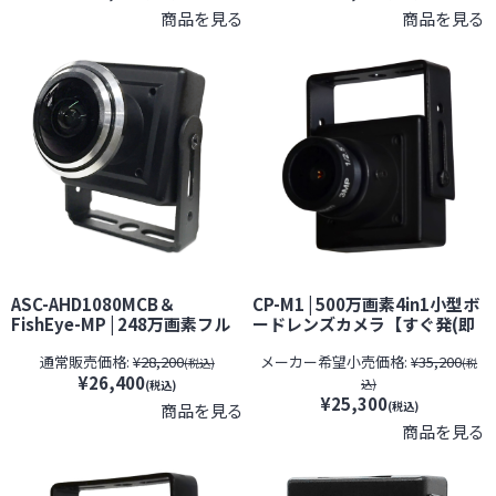
置対応】
商品を見る
商品を見る
ASC-AHD1080MCB＆
CP-M1 | 500万画素4in1小型ボ
FishEye-MP | 248万画素フル
ードレンズカメラ【すぐ発(即
ハイビジョン小型カメラ＆超
日発送)】【サンメカトロニク
通常販売価格:
¥28,200
メーカー希望小売価格:
¥35,200
広角魚眼レンズセット【防犯
ス】【防犯カメラ】【監視カ
(税込)
(税
¥26,400
カメラ】【監視カメラ】【セ
メラ】【セキュリティーカメ
込)
(税込)
キュリティーカメラ】
ラ】【小型カメラ】
¥25,300
(税込)
商品を見る
商品を見る