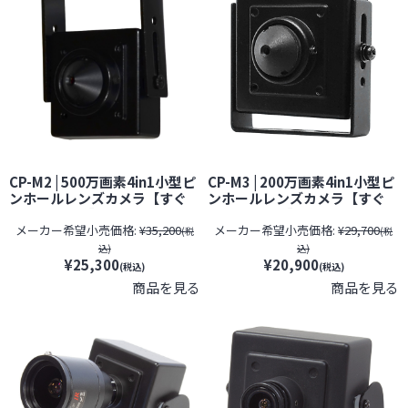
CP-M2 | 500万画素4in1小型ピ
CP-M3 | 200万画素4in1小型ピ
ンホールレンズカメラ【すぐ
ンホールレンズカメラ【すぐ
発(即日発送)】【サンメカトロ
発(即日発送)】サンメカトロニ
メーカー希望小売価格:
¥35,200
メーカー希望小売価格:
¥29,700
ニクス】【防犯カメラ】【監
クス 小型カメラ 防犯カメラ 監
(税
(税
視カメラ】【セキュリティーカ
視カメラ
込)
込)
メラ】【小型カメラ】
¥25,300
¥20,900
(税込)
(税込)
商品を見る
商品を見る