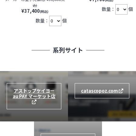
ラ】【監視カメラ】【セキュ
ラ セキュリティーカメラ 小型
込)
数量：
個
リティーカメラ】
カメラ
¥37,400
(税込)
数量：
個
系列サイト
アストップケイヨー
catascopoz.com
au PAY マーケット店