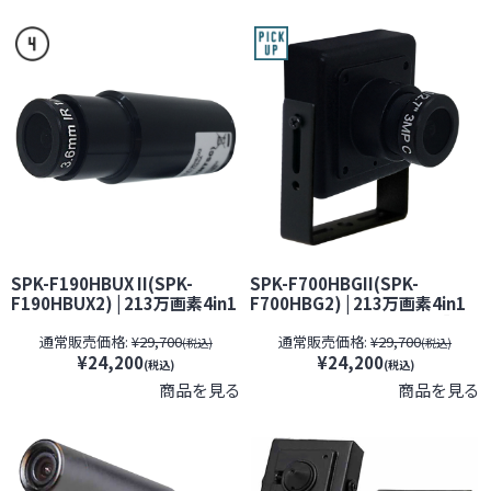
SPK-F190HBUX II(SPK-
SPK-F700HBGII(SPK-
F190HBUX2) | 213万画素4in1
F700HBG2) | 213万画素4in1
フルHDバレットカメラ
フルHD小型カメラ【SALE】
通常販売価格:
¥29,700
通常販売価格:
¥29,700
【SALE】【防犯カメラ】【監
【防犯カメラ】【監視カメ
(税込)
(税込)
¥24,200
¥24,200
視カメラ】【アナログハイビ
ラ】【アナログハイビジョ
(税込)
(税込)
ジョン】【ケイヨーオリジナ
ン】【ケイヨーオリジナル】
商品を見る
商品を見る
ル】【期間限定】[期間：～
【期間限定】[期間：～2026年
2026年8月31日]
8月31日]