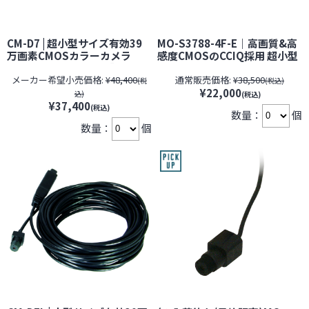
CM-D7 | 超小型サイズ有効39
MO-S3788-4F-E｜高画質&高
万画素CMOSカラーカメラ
感度CMOSのCCIQ採用 超小型
【サンメカトロニクス】【防
32万画素CMOSモノクロカメ
メーカー希望小売価格:
¥48,400
通常販売価格:
¥38,500
犯カメラ】【監視カメラ】
ラ【SALE】【期間限定】[期
(税
(税込)
¥22,000
【セキュリティーカメラ】【小
間：2026年8月1日～8月31日]
込)
(税込)
型カメラ】
¥37,400
(税込)
数量：
個
数量：
個