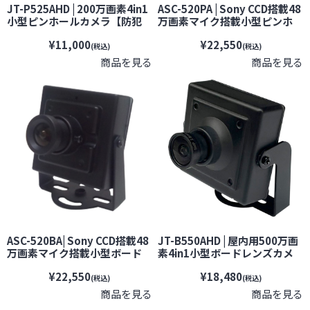
JT-P525AHD | 200万画素4in1
ASC-520PA | Sony CCD搭載48
小型ピンホールカメラ【防犯
万画素マイク搭載小型ピンホ
カメラ】【監視カメラ】【セ
ールレンズカメラ【防犯カメ
¥11,000
¥22,550
キュリティーカメラ】【小型カ
ラ】【監視カメラ】【セキュ
(税込)
(税込)
メラ】【JTC】
リティーカメラ】【小型カメ
商品を見る
商品を見る
ラ】
ASC-520BA| Sony CCD搭載48
JT-B550AHD | 屋内用500万画
万画素マイク搭載小型ボード
素4in1小型ボードレンズカメ
レンズカメラ【防犯カメラ】
ラ【防犯カメラ】【監視カメ
¥22,550
¥18,480
【監視カメラ】【セキュリティ
ラ】【セキュリティーカメラ】
(税込)
(税込)
ーカメラ】【小型カメラ】
【JTC】
商品を見る
商品を見る