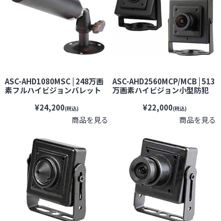
ASC-AHD1080MSC | 248万画
ASC-AHD2560MCP/MCB | 513
素フルハイビジョンバレット
万画素ハイビジョン小型防犯
型【防犯カメラ】【監視カメ
カメラ【防犯カメラ】【監視
¥24,200
¥22,000
ラ】【セキュリティーカメラ】
カメラ】【セキュリティーカメ
(税込)
(税込)
【小型カメラ】【屋外設置対
ラ】【小型カメラ】
商品を見る
商品を見る
応】